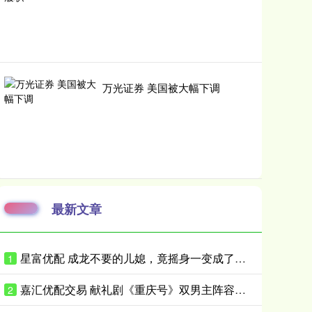
万光证券 美国被大幅下调
最新文章
星富优配 成龙不要的儿媳，竟摇身一变成了霍家儿媳？感到意外的何止他一人
1
嘉汇优配交易 献礼剧《重庆号》双男主阵容曝光！肖战无缝衔接进组，搭档老顶流
2