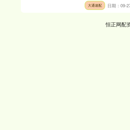
上证指数
3940.04
.40
2.13%
39.68
1.
日期：09-2
大通速配
恒正网配