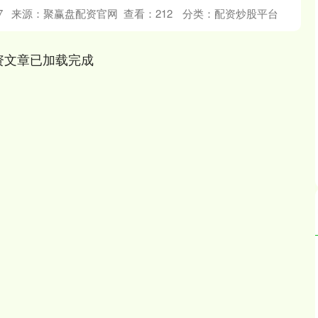
深证成指
14311.01
02%
200.89
1.42%
7
来源：聚赢盘配资官网
查看：
212
分类：
配资炒股平台
资文章已加载完成