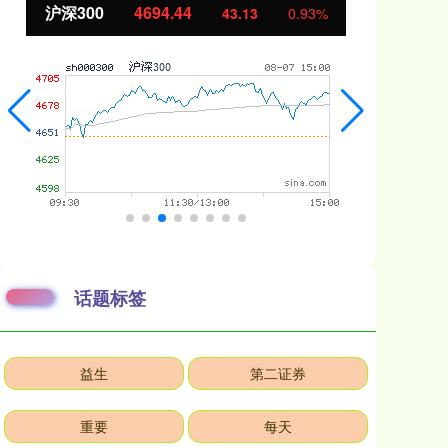
沪深300
4694.44
北
43.13
0.93%
话题标签
益生
第二证券
重要
每天