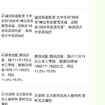
诚信双盈配资 大学生到“鸡排
哥”摊位旁卖蜜雪冰城，还附
送“鸡排哥高清写真”，称其照片
中笑容灿烂
辉煌优配 腾讯控股：预计11月13
日公布三季报，预测Q3营收
1859.17~1922亿元，同比
11.2%~15.0%
天策吧 北大医药实控人被刑拘 暂
时无法履职