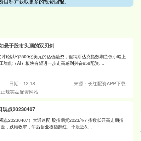
资目标并获取更多的投资回报。
I估值如悬于股市头顶的双刃剑
正在讨论以约7500亿美元的估值融资，但纳斯达克指数期货仅小幅上
智能（AI）板块有望进一步走高感到兴奋658配资....
日期：12-18
来源：长红配资APP下载
上正规实盘配资网站
点20230407
20230407）大通速配 股指期货2023/4/7 指数低开高走期指
走，跌幅收窄，午后创业板指翻红。个股近3....