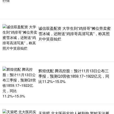
诚信双盈配资 大学生到“鸡排哥”摊位旁卖蜜
雪冰城，还附送“鸡排哥高清写真”，称其照
片中笑容灿烂
辉煌优配 腾讯控股：预计11月13日公布三
季报，预测Q3营收1859.17~1922亿元，同
比11.2%~15.0%
天策吧 北大医药实控人被刑拘 暂时无法履