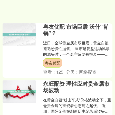
粤友优配 市场巨震 沃什“背
锅”？
近日，全球贵金属市场巨震，黄金白银
遭遇恐慌性抛售。 当市场复盘这场风暴
的源头时，一个名字反复被提及——凯
文·沃什。据新华社报道，当地时间1月30
粤友优配
日美联储前理事凯....
查看：
125
分类：
网络配资
永旺配资 理性应对贵金属市
场波动
在黄金白银“过山车式”价格波动之下，重
仓贵金属的投资者心态随之起伏。 近
期，国际金价在刷新历史纪录后转头向