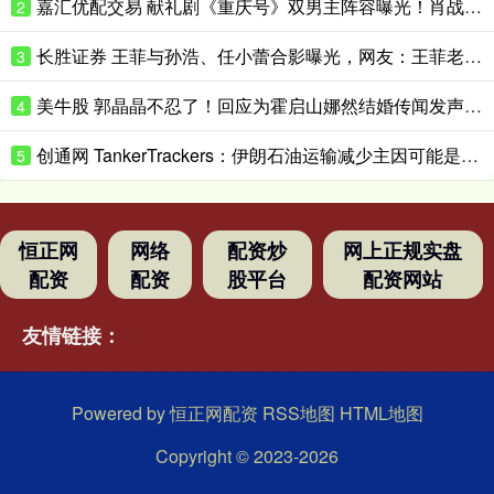
嘉汇优配交易 献礼剧《重庆号》双男主阵容曝光！肖战无缝衔接进组，搭档老顶流
2
长胜证券 王菲与孙浩、任小蕾合影曝光，网友：王菲老了，眼角下垂皱纹明显
3
美牛股 郭晶晶不忍了！回应为霍启山娜然结婚传闻发声之事，我们都被骗了
4
创通网 TankerTrackers：伊朗石油运输减少主因可能是泄漏事故 而非美国封锁
5
恒正网
网络
配资炒
网上正规实盘
配资
配资
股平台
配资网站
友情链接：
Powered by
恒正网配资
RSS地图
HTML地图
Copyright
© 2023-2026