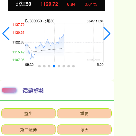
72
创业板指
3577.20
6.84
0.61%
61.
话题标签
益生
重要
第二证券
每天