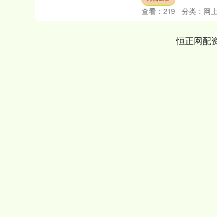
深证成指
14295.08
沪深300
184.96
1.31%
查看：
219
分类：
网
恒正网配