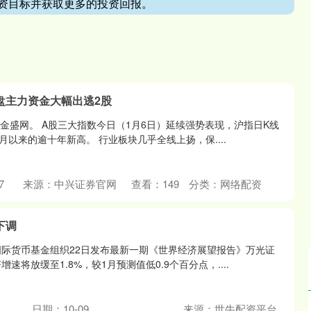
资目标并获取更多的投资回报。
盘主力资金大幅出逃2股
金盛网。 A股三大指数今日（1月6日）延续强势表现，沪指日K线
7月以来的逾十年新高。 行业板块几乎全线上扬，保....
7
来源：中兴证券官网
查看：
149
分类：
网络配资
下调
国际货币基金组织22日发布最新一期《世界经济展望报告》万光证
增速将放缓至1.8%，较1月预测值低0.9个百分点，....
日期：10-09
来源：世牛配资平台