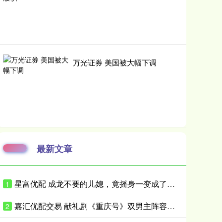
万光证券 美国被大幅下调
最新文章
星富优配 成龙不要的儿媳，竟摇身一变成了霍家儿媳？感到意外的何止他一人
1
嘉汇优配交易 献礼剧《重庆号》双男主阵容曝光！肖战无缝衔接进组，搭档老顶流
2