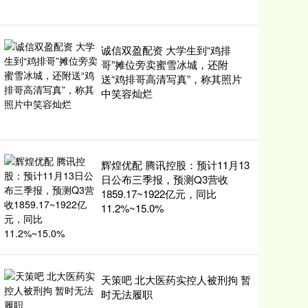
诚信双盈配资 大学生到“鸡排
哥”摊位旁卖蜜雪冰城，还附
送“鸡排哥高清写真”，称其照片
中笑容灿烂
辉煌优配 腾讯控股：预计11月13
日公布三季报，预测Q3营收
1859.17~1922亿元，同比
11.2%~15.0%
天策吧 北大医药实控人被刑拘 暂
时无法履职