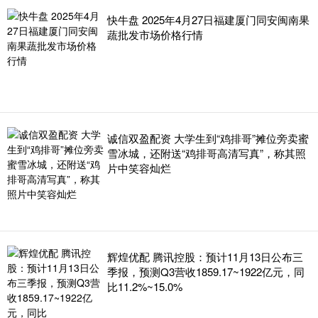
快牛盘 2025年4月27日福建厦门同安闽南果
蔬批发市场价格行情
诚信双盈配资 大学生到“鸡排哥”摊位旁卖蜜
雪冰城，还附送“鸡排哥高清写真”，称其照
片中笑容灿烂
辉煌优配 腾讯控股：预计11月13日公布三
季报，预测Q3营收1859.17~1922亿元，同
比11.2%~15.0%