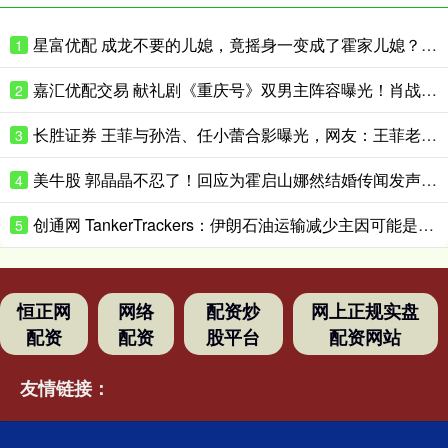
星富优配 成龙不要的儿媳，竟摇身一变成了霍家儿媳？感到意外的何止他一人
1
嘉汇优配交易 献礼剧《重庆号》双男主阵容曝光！肖战无缝衔接进组，搭档老顶流
2
长胜证券 王菲与孙浩、任小蕾合影曝光，网友：王菲老了，眼角下垂皱纹明显
3
美牛股 郭晶晶不忍了！回应为霍启山娜然结婚传闻发声之事，我们都被骗了
4
创通网 TankerTrackers：伊朗石油运输减少主因可能是泄漏事故 而非美国封锁
5
恒正网
网络
配资炒
网上正规实盘
配资
配资
股平台
配资网站
友情链接：