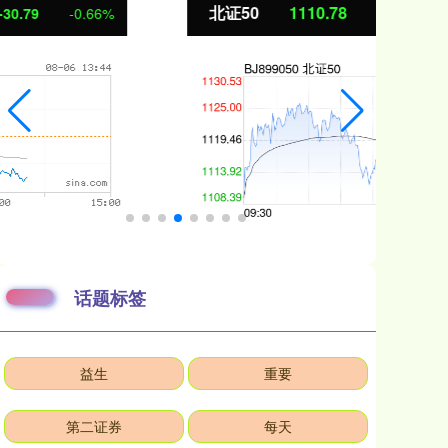
北证50
1110.78
创
-8.68
-0.78%
话题标签
益生
重要
第二证券
每天