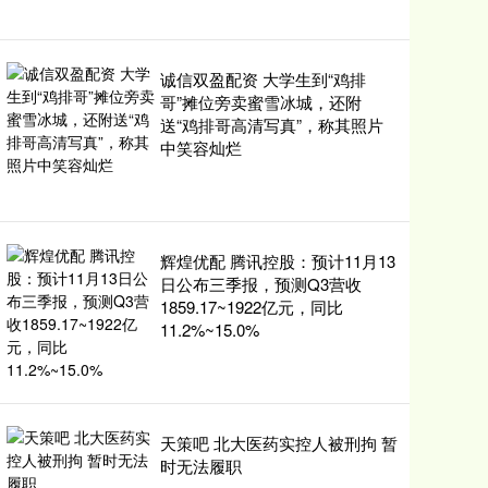
诚信双盈配资 大学生到“鸡排
哥”摊位旁卖蜜雪冰城，还附
送“鸡排哥高清写真”，称其照片
中笑容灿烂
辉煌优配 腾讯控股：预计11月13
日公布三季报，预测Q3营收
1859.17~1922亿元，同比
11.2%~15.0%
天策吧 北大医药实控人被刑拘 暂
时无法履职