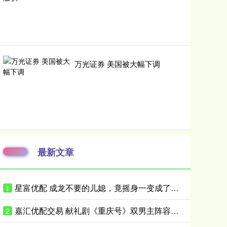
万光证券 美国被大幅下调
最新文章
星富优配 成龙不要的儿媳，竟摇身一变成了霍家儿媳？感到意外的何止他一人
1
嘉汇优配交易 献礼剧《重庆号》双男主阵容曝光！肖战无缝衔接进组，搭档老顶流
2