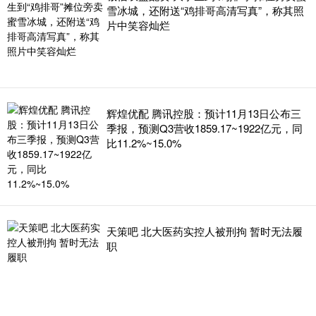
雪冰城，还附送“鸡排哥高清写真”，称其照
片中笑容灿烂
辉煌优配 腾讯控股：预计11月13日公布三
季报，预测Q3营收1859.17~1922亿元，同
比11.2%~15.0%
天策吧 北大医药实控人被刑拘 暂时无法履
职