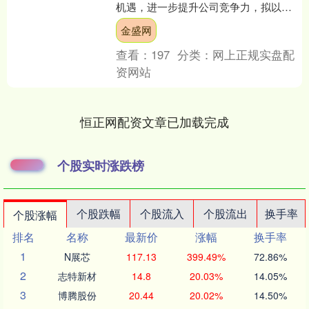
机遇，进一步提升公司竞争力，拟以
48.49亿元挂牌底价收购彩虹显示器件股
金盛网
份有限公司（以下....
查看：
197
分类：
网上正规实盘配
资网站
恒正网配资文章已加载完成
个股实时涨跌榜
个股跌幅
个股流入
个股流出
换手率
个股涨幅
排名
名称
最新价
涨幅
换手率
1
N展芯
117.13
399.49%
72.86%
2
志特新材
14.8
20.03%
14.05%
3
博腾股份
20.44
20.02%
14.50%