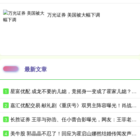
万光证券 美国被大幅下调
最新文章
星富优配 成龙不要的儿媳，竟摇身一变成了霍家儿媳？感到意外的何止他一人
1
嘉汇优配交易 献礼剧《重庆号》双男主阵容曝光！肖战无缝衔接进组，搭档老顶流
2
长胜证券 王菲与孙浩、任小蕾合影曝光，网友：王菲老了，眼角下垂皱纹明显
3
美牛股 郭晶晶不忍了！回应为霍启山娜然结婚传闻发声之事，我们都被骗了
4