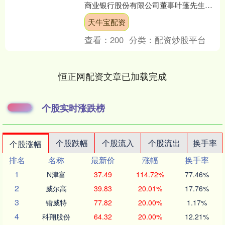
商业银行股份有限公司董事叶蓬先生任
期届满，因工作变动原因，不再担任公
天牛宝配资
司董事及....
查看：
200
分类：
配资炒股平台
恒正网配资文章已加载完成
个股实时涨跌榜
个股跌幅
个股流入
个股流出
换手率
个股涨幅
排名
名称
最新价
涨幅
换手率
1
N津富
37.49
114.72%
77.46%
2
威尔高
39.83
20.01%
17.76%
3
锴威特
77.82
20.00%
1.17%
4
科翔股份
64.32
20.00%
12.21%