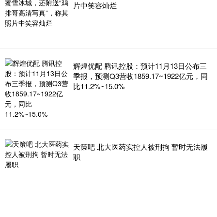
片中笑容灿烂
辉煌优配 腾讯控股：预计11月13日公布三
季报，预测Q3营收1859.17~1922亿元，同
比11.2%~15.0%
天策吧 北大医药实控人被刑拘 暂时无法履
职