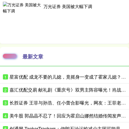
万光证券 美国被大幅下调
最新文章
星富优配 成龙不要的儿媳，竟摇身一变成了霍家儿媳？感到意外的何止他一人
1
嘉汇优配交易 献礼剧《重庆号》双男主阵容曝光！肖战无缝衔接进组，搭档老顶流
2
长胜证券 王菲与孙浩、任小蕾合影曝光，网友：王菲老了，眼角下垂皱纹明显
3
美牛股 郭晶晶不忍了！回应为霍启山娜然结婚传闻发声之事，我们都被骗了
4
创通网 TankerTrackers：伊朗石油运输减少主因可能是泄漏事故 而非美国封锁
5