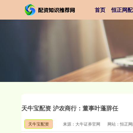
首页
恒正网配
天牛宝配资 沪农商行：董事叶蓬辞任
天牛宝配资
来源：大牛证券官网
网站：恒正网