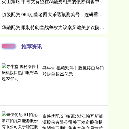
火山策略 甲骨文有望在AI融资相关的债券销售中募集250亿美元
顶级配资 054期董老厮大乐透预测奖号：连码重号分析
华融配资 限制特朗普战争权力议案又遭美参议院否决，民主党表示将“屡败屡战”
推荐资讯
寻牛堂 揭秘涨停丨脑机接口热门
股封单超22亿元
奇侠优配 ST帕瓦: 浙江帕瓦新能
源股份有限公司关于稳定股价措
施暨第五期以集中竞价交易方式