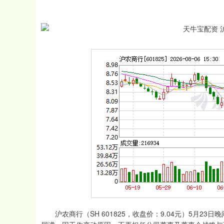
沪农商行（SH 601825，收盘价：9.04元）5月2
上证指数
3900.35
00
-0.01%
21.92
0.