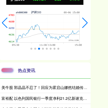
热点资讯
美牛股 郭晶晶不忍了！回应为霍启山娜然结婚传闻发声之事，我们都被骗了
富裕配 以色列国民银行一季度净利21.2亿新谢克尔，税率上升与降息拖累业绩