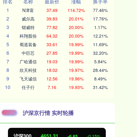
排名
名称
最新价
涨幅
换手率
1
N津富
37.49
114.72%
77.46%
2
威尔高
39.83
20.01%
17.76%
3
锴威特
77.82
20.00%
1.17%
4
科翔股份
64.32
20.00%
12.21%
5
蜀道装备
33.61
19.99%
11.69%
6
中巨芯
27.85
19.99%
32.20%
7
广哈通信
19.03
19.99%
5.84%
8
欣天科技
18.02
19.97%
28.44%
9
飞天诚信
12.56
19.96%
8.49%
10
任子行
7.16
19.93%
31.42%
沪深京行情 实时轮播
沪深300
4651.31
北
-6.85
-0.15%