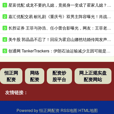
星富优配 成龙不要的儿媳，竟摇身一变成了霍家儿媳？感到意外的何止他一人
1
嘉汇优配交易 献礼剧《重庆号》双男主阵容曝光！肖战无缝衔接进组，搭档老顶流
2
长胜证券 王菲与孙浩、任小蕾合影曝光，网友：王菲老了，眼角下垂皱纹明显
3
美牛股 郭晶晶不忍了！回应为霍启山娜然结婚传闻发声之事，我们都被骗了
4
创通网 TankerTrackers：伊朗石油运输减少主因可能是泄漏事故 而非美国封锁
5
恒正网
网络
配资炒
网上正规实盘
配资
配资
股平台
配资网站
友情链接：
Powered by
恒正网配资
RSS地图
HTML地图