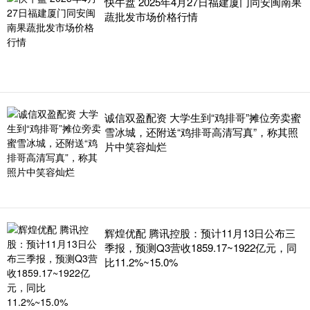
快牛盘 2025年4月27日福建厦门同安闽南果
蔬批发市场价格行情
诚信双盈配资 大学生到“鸡排哥”摊位旁卖蜜
雪冰城，还附送“鸡排哥高清写真”，称其照
片中笑容灿烂
辉煌优配 腾讯控股：预计11月13日公布三
季报，预测Q3营收1859.17~1922亿元，同
比11.2%~15.0%