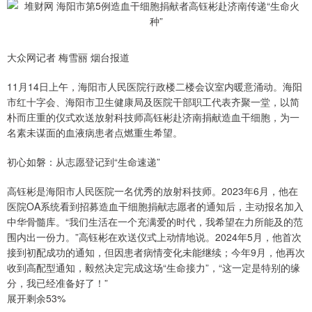
大众网记者 梅雪丽 烟台报道
11月14日上午，海阳市人民医院行政楼二楼会议室内暖意涌动。海阳
市红十字会、海阳市卫生健康局及医院干部职工代表齐聚一堂，以简
朴而庄重的仪式欢送放射科技师高钰彬赴济南捐献造血干细胞，为一
名素未谋面的血液病患者点燃重生希望。
初心如磐：从志愿登记到“生命速递”
高钰彬是海阳市人民医院一名优秀的放射科技师。2023年6月，他在
医院OA系统看到招募造血干细胞捐献志愿者的通知后，主动报名加入
中华骨髓库。“我们生活在一个充满爱的时代，我希望在力所能及的范
围内出一份力。”高钰彬在欢送仪式上动情地说。2024年5月，他首次
接到初配成功的通知，但因患者病情变化未能继续；今年9月，他再次
收到高配型通知，毅然决定完成这场“生命接力”，“这一定是特别的缘
分，我已经准备好了！”
展开剩余53%