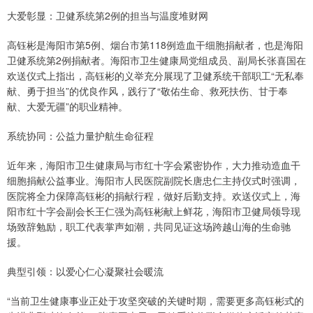
大爱彰显：卫健系统第2例的担当与温度堆财网
高钰彬是海阳市第5例、烟台市第118例造血干细胞捐献者，也是海阳
卫健系统第2例捐献者。海阳市卫生健康局党组成员、副局长张喜国在
欢送仪式上指出，高钰彬的义举充分展现了卫健系统干部职工“无私奉
献、勇于担当”的优良作风，践行了“敬佑生命、救死扶伤、甘于奉
献、大爱无疆”的职业精神。
系统协同：公益力量护航生命征程
近年来，海阳市卫生健康局与市红十字会紧密协作，大力推动造血干
细胞捐献公益事业。海阳市人民医院副院长唐忠仁主持仪式时强调，
医院将全力保障高钰彬的捐献行程，做好后勤支持。欢送仪式上，海
阳市红十字会副会长王仁强为高钰彬献上鲜花，海阳市卫健局领导现
场致辞勉励，职工代表掌声如潮，共同见证这场跨越山海的生命驰
援。
典型引领：以爱心仁心凝聚社会暖流
“当前卫生健康事业正处于攻坚突破的关键时期，需要更多高钰彬式的