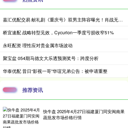
嘉汇优配交易 献礼剧《重庆号》双男主阵容曝光！肖战无缝衔接进组，搭档老顶流
桥宜速配 战略转型见效，Cycurion一季度亏损收窄51%
永旺配资 理性应对贵金属市场波动
聚宝盆 054期马德文大乐透预测奖号：跨度分析
华泰优配 昔日“影视一哥”华谊兄弟公告：被申请重整
推荐资讯
快牛盘 2025年4月27日福建厦门同安闽南果
蔬批发市场价格行情