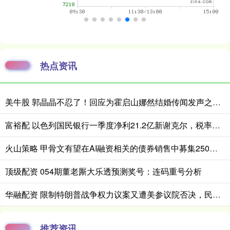
热点资讯
美牛股 郭晶晶不忍了！回应为霍启山娜然结婚传闻发声之事，我们都被骗了
富裕配 以色列国民银行一季度净利21.2亿新谢克尔，税率上升与降息拖累业绩
火山策略 甲骨文有望在AI融资相关的债券销售中募集250亿美元
顶级配资 054期董老厮大乐透预测奖号：连码重号分析
华融配资 限制特朗普战争权力议案又遭美参议院否决，民主党表示将“屡败屡战”
推荐资讯