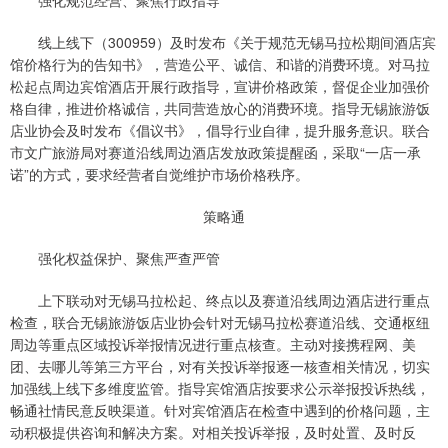
强化规范经营、聚焦行政指导
线上线下（300959）及时发布《关于规范无锡马拉松期间酒店宾
馆价格行为的告知书》，营造公平、诚信、和谐的消费环境。对马拉
松起点周边宾馆酒店开展行政指导，宣讲价格政策，督促企业加强价
格自律，推进价格诚信，共同营造放心的消费环境。指导无锡旅游饭
店业协会及时发布《倡议书》，倡导行业自律，提升服务意识。联合
市文广旅游局对赛道沿线周边酒店发放政策提醒函，采取“一店一承
诺”的方式，要求经营者自觉维护市场价格秩序。
策略通
强化权益保护、聚焦严查严管
上下联动对无锡马拉松起、终点以及赛道沿线周边酒店进行重点
检查，联合无锡旅游饭店业协会针对无锡马拉松赛道沿线、交通枢纽
周边等重点区域投诉举报情况进行重点核查。主动对接携程网、美
团、去哪儿等第三方平台，对有关投诉举报逐一核查相关情况，切实
加强线上线下多维度监管。指导宾馆酒店按要求公示举报投诉热线，
畅通社情民意反映渠道。针对宾馆酒店在检查中遇到的价格问题，主
动积极提供咨询和解决方案。对相关投诉举报，及时处置、及时反