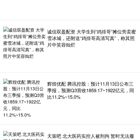
诚信双盈配资 大学生到“鸡排哥”摊位旁卖蜜
雪冰城，还附送“鸡排哥高清写真”，称其照
片中笑容灿烂
辉煌优配 腾讯控股：预计11月13日公布三
季报，预测Q3营收1859.17~1922亿元，同
比11.2%~15.0%
天策吧 北大医药实控人被刑拘 暂时无法履