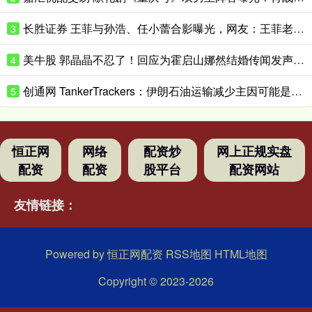
长胜证券 王菲与孙浩、任小蕾合影曝光，网友：王菲老了，眼角下垂皱纹明显
3
美牛股 郭晶晶不忍了！回应为霍启山娜然结婚传闻发声之事，我们都被骗了
4
创通网 TankerTrackers：伊朗石油运输减少主因可能是泄漏事故 而非美国封锁
5
恒正网
网络
配资炒
网上正规实盘
配资
配资
股平台
配资网站
友情链接：
Powered by
恒正网配资
RSS地图
HTML地图
Copyright
© 2023-2026