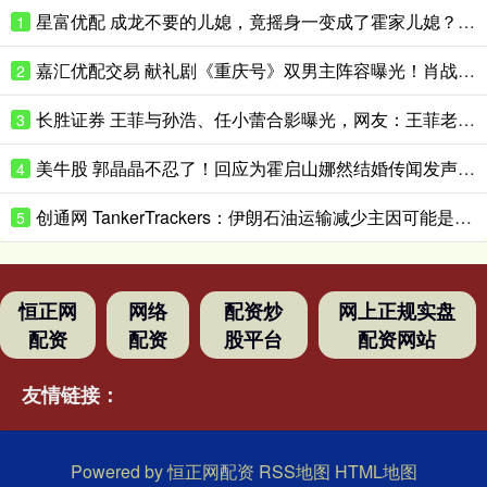
星富优配 成龙不要的儿媳，竟摇身一变成了霍家儿媳？感到意外的何止他一人
1
嘉汇优配交易 献礼剧《重庆号》双男主阵容曝光！肖战无缝衔接进组，搭档老顶流
2
长胜证券 王菲与孙浩、任小蕾合影曝光，网友：王菲老了，眼角下垂皱纹明显
3
美牛股 郭晶晶不忍了！回应为霍启山娜然结婚传闻发声之事，我们都被骗了
4
创通网 TankerTrackers：伊朗石油运输减少主因可能是泄漏事故 而非美国封锁
5
恒正网
网络
配资炒
网上正规实盘
配资
配资
股平台
配资网站
友情链接：
Powered by
恒正网配资
RSS地图
HTML地图