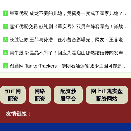
星富优配 成龙不要的儿媳，竟摇身一变成了霍家儿媳？感到意外的何止他一人
1
嘉汇优配交易 献礼剧《重庆号》双男主阵容曝光！肖战无缝衔接进组，搭档老顶流
2
长胜证券 王菲与孙浩、任小蕾合影曝光，网友：王菲老了，眼角下垂皱纹明显
3
美牛股 郭晶晶不忍了！回应为霍启山娜然结婚传闻发声之事，我们都被骗了
4
创通网 TankerTrackers：伊朗石油运输减少主因可能是泄漏事故 而非美国封锁
5
恒正网
网络
配资炒
网上正规实盘
配资
配资
股平台
配资网站
友情链接：