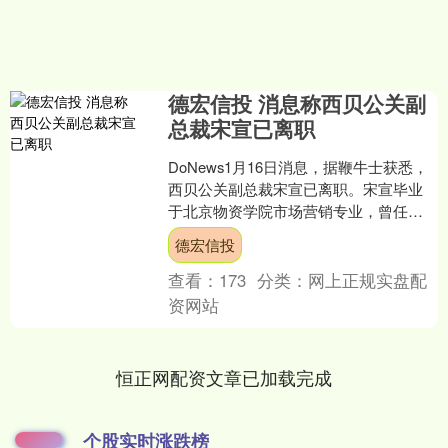
德宏信投 消息称西贝公关副
总裁宋宣已离职
DoNews1月16日消息，据鞭牛士获悉，
西贝公关副总裁宋宣已离职。宋宣毕业
于北京物资学院市场营销专业，曾任校
学生会主席；早年创餐饮媒体掌柜攻
德宏信投
略、餐饮教育平台勺....
查看：
173
分类：
网上正规实盘配
资网站
恒正网配资文章已加载完成
个股实时涨跌榜