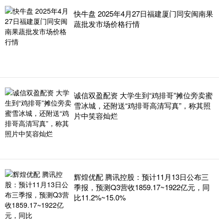
快牛盘 2025年4月27日福建厦门同安闽南果
蔬批发市场价格行情
诚信双盈配资 大学生到“鸡排哥”摊位旁卖蜜
雪冰城，还附送“鸡排哥高清写真”，称其照
片中笑容灿烂
辉煌优配 腾讯控股：预计11月13日公布三
季报，预测Q3营收1859.17~1922亿元，同
比11.2%~15.0%