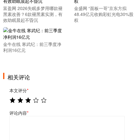
富盈网 2026失眠多梦用哪款褪
金盛网 “面板一哥”京东方拟
黑素改善？6款褪黑素实测，有
48.49亿元收购彩虹光电30%股
效助眠晨起不昏沉
权
金牛在线 寒武纪：前三季度净
利润16亿元
相关评论
本文评分
*
评论内容
*