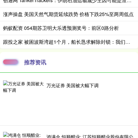
创通网 TankerTrackers：伊朗石油运输减少主因可能是泄漏事故 而非美国封锁
涨声操盘 美国天然气期货延续跌势 价格下跌25%至两周低点
蚂蚁配资 054期苏卫明大乐透预测奖号：前区0路分析
跟投之家 被困波斯湾超1个月，船长恳求解除封锁：我们只是海员，不是士兵
推荐资讯
万光证券 美国被大幅下调
鸿满仓 恒顺醋业: 江苏恒顺醋业股份有限公