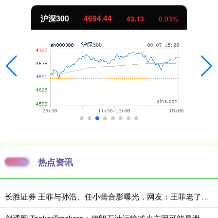
沪深300
4694.44
43.13
0.93%
热点资讯
长胜证券 王菲与孙浩、任小蕾合影曝光，网友：王菲老了，眼角下垂皱纹明显