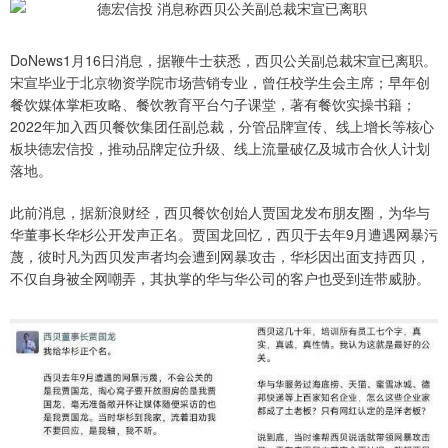
DoNews1月16日消息，据鞭牛士获悉，西贝公关副总裁宋宣已离职。
宋宣毕业于北京物资学院市场营销专业，曾任校学生会主席；早年创
餐饮媒体掌柜攻略、餐饮教育平台勺子课堂，著有餐饮实操书籍；
2022年加入西贝餐饮集团任副总裁，分管品牌宣传、线上增长等核心
板块德宏信投，推动品牌定位升级、线上流量破亿及城市合伙人计划
落地。
此前消息，据新浪财经，西贝餐饮创始人贾国龙发布朋友圈，为华与
华董事长华杉公开发声正名。贾国龙回忆，西贝于去年9月遭遇网暴污
蔑，彼时凡为西贝发声者均会遭到网暴攻击，华杉因出面支持西贝，
不仅自身被全网嘲弄，其执掌的华与华公司的客户也受到连带威胁。