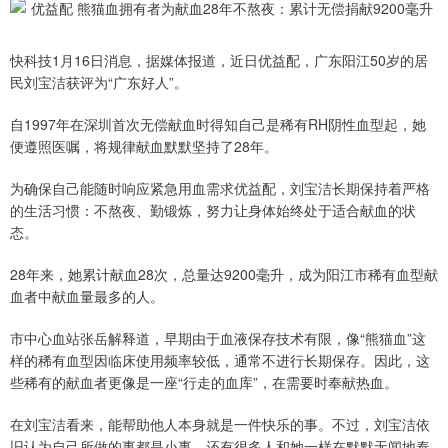
快科技1月16日消息，据媒体报道，近日优益配，广东阳江50岁的居
民刘宝洁获评为“广东好人”。
自1997年在深圳首次无偿献血时得知自己是稀有RH阴性血型起，她
便遵照医嘱，将规律献血默默坚持了28年。
为确保自己能随时响应紧急用血需求优益配，刘宝洁长期保持着严格
的生活习惯：不熬夜、勤锻炼，努力让身体始终处于适合献血的状
态。
28年来，她累计献血28次，总量达9200毫升，成为阳江市稀有血型献
血者中献血量最多的人。
市中心血站张岳解释道，早期由于血液保存技术有限，像“熊猫血”这
样的稀有血型因临床使用频率较低，通常不进行长期保存。因此，这
些稀有的献血者更像是一座“行走的血库”，在需要时奉献热血。
在刘宝洁看来，能帮助他人本身就是一件快乐的事。不过，刘宝洁依
旧认为自己所做的事都是小事，还有很多人和她一样在默默无闻地奉