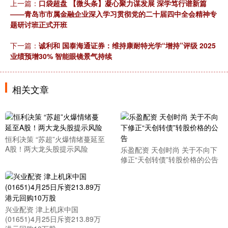
上一篇：
口袋超盘 【微头条】凝心聚力谋发展 深学笃行谱新篇
——青岛市市属金融企业深入学习贯彻党的二十届四中全会精神专
题研讨班正式开班
下一篇：
诚利和 国泰海通证券：维持康耐特光学“增持”评级 2025
业绩预增30% 智能眼镜景气持续
相关文章
恒利决策 “苏超”火爆情绪蔓延至
A股！两大龙头股提示风险
乐盈配资 天创时尚 关于不向下
修正“天创转债”转股价格的公告
兴业配资 津上机床中国
(01651)4月25日斥资213.89万