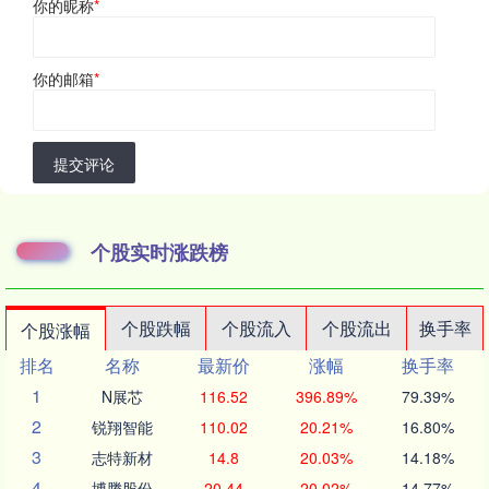
你的昵称
*
你的邮箱
*
提交评论
个股实时涨跌榜
个股跌幅
个股流入
个股流出
换手率
个股涨幅
排名
名称
最新价
涨幅
换手率
1
N展芯
116.52
396.89%
79.39%
2
锐翔智能
110.02
20.21%
16.80%
3
志特新材
14.8
20.03%
14.18%
4
博腾股份
20.44
20.02%
14.77%