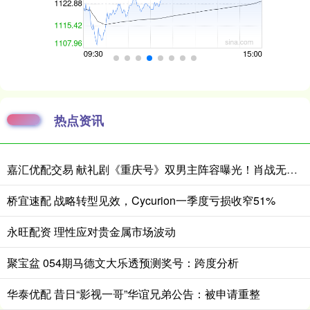
热点资讯
嘉汇优配交易 献礼剧《重庆号》双男主阵容曝光！肖战无缝衔接进组，搭档老顶流
桥宜速配 战略转型见效，Cycurion一季度亏损收窄51%
永旺配资 理性应对贵金属市场波动
聚宝盆 054期马德文大乐透预测奖号：跨度分析
华泰优配 昔日“影视一哥”华谊兄弟公告：被申请重整