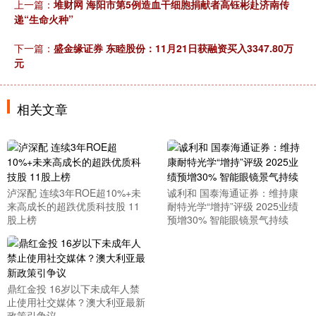
上一篇：
堆财网 海阳市第5例造血干细胞捐献者高钰彬赴济南传
递“生命火种”
下一篇：
盛金缘证券 东睦股份：11月21日获融资买入3347.80万
元
相关文章
泸深配 连续3年ROE超10%+未
诚利和 国泰海通证券：维持康
来高成长的超跌优质科技股 11
耐特光学“增持”评级 2025业绩
股上榜
预增30% 智能眼镜景气持续
鼎红金投 16岁以下未成年人禁
止使用社交媒体？澳大利亚最新
政策引争议