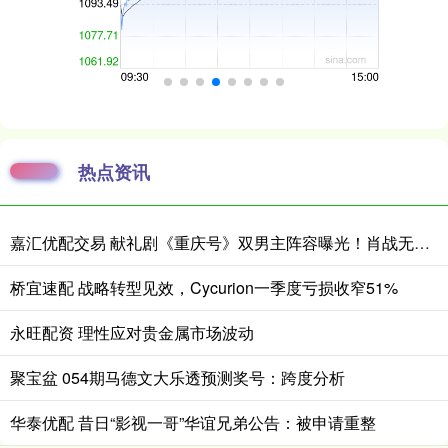
热点资讯
嘉汇优配交易 献礼剧《重庆号》双男主阵容曝光！肖战无缝衔接进组，搭档老顶流
桥宜速配 战略转型见效，Cycurion一季度亏损收窄51%
永旺配资 理性应对贵金属市场波动
聚宝盆 054期马德文大乐透预测奖号：跨度分析
华泰优配 昔日“影视一哥”华谊兄弟公告：被申请重整