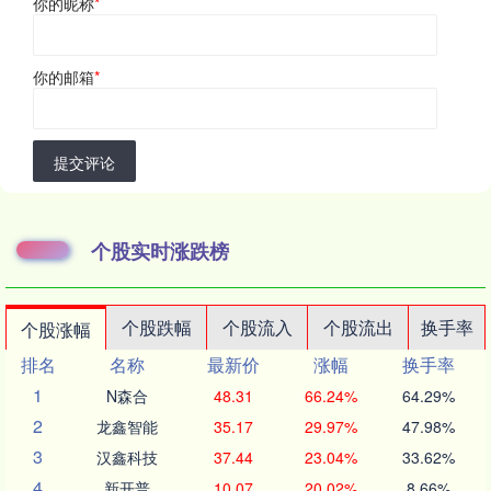
你的昵称
*
你的邮箱
*
提交评论
个股实时涨跌榜
个股跌幅
个股流入
个股流出
换手率
个股涨幅
排名
名称
最新价
涨幅
换手率
1
N森合
48.31
66.24%
64.29%
2
龙鑫智能
35.17
29.97%
47.98%
3
汉鑫科技
37.44
23.04%
33.62%
4
新开普
10.07
20.02%
8.66%