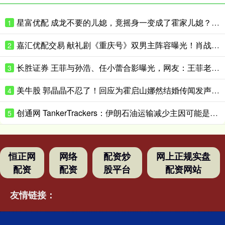
星富优配 成龙不要的儿媳，竟摇身一变成了霍家儿媳？感到意外的何止他一人
1
嘉汇优配交易 献礼剧《重庆号》双男主阵容曝光！肖战无缝衔接进组，搭档老顶流
2
长胜证券 王菲与孙浩、任小蕾合影曝光，网友：王菲老了，眼角下垂皱纹明显
3
美牛股 郭晶晶不忍了！回应为霍启山娜然结婚传闻发声之事，我们都被骗了
4
创通网 TankerTrackers：伊朗石油运输减少主因可能是泄漏事故 而非美国封锁
5
恒正网
网络
配资炒
网上正规实盘
配资
配资
股平台
配资网站
友情链接：