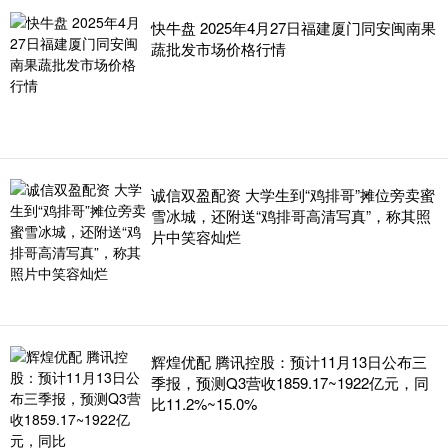
快牛盘 2025年4月27日福建厦门同安闽南果
蔬批发市场价格行情
诚信双盈配资 大学生到“鸡排哥”摊位旁卖蜜
雪冰城，还附送“鸡排哥高清写真”，称其照
片中笑容灿烂
辉煌优配 腾讯控股：预计11月13日公布三
季报，预测Q3营收1859.17~1922亿元，同
比11.2%~15.0%