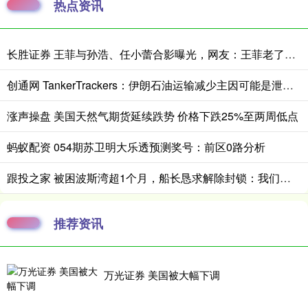
热点资讯
长胜证券 王菲与孙浩、任小蕾合影曝光，网友：王菲老了，眼角下垂皱纹明显
创通网 TankerTrackers：伊朗石油运输减少主因可能是泄漏事故 而非美国封锁
涨声操盘 美国天然气期货延续跌势 价格下跌25%至两周低点
蚂蚁配资 054期苏卫明大乐透预测奖号：前区0路分析
跟投之家 被困波斯湾超1个月，船长恳求解除封锁：我们只是海员，不是士兵
推荐资讯
万光证券 美国被大幅下调