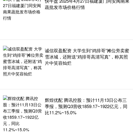
快牛盘 2025年4月27日福建厦门同安闽南果
蔬批发市场价格行情
诚信双盈配资 大学生到“鸡排哥”摊位旁卖蜜
雪冰城，还附送“鸡排哥高清写真”，称其照
片中笑容灿烂
辉煌优配 腾讯控股：预计11月13日公布三
季报，预测Q3营收1859.17~1922亿元，同
比11.2%~15.0%