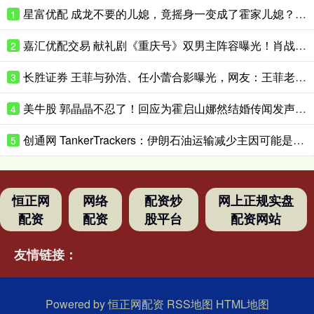
星富优配 成龙不要的儿媳，竟摇身一变成了霍家儿媳？感到意外的何止他一人
1
嘉汇优配交易 献礼剧《重庆号》双男主阵容曝光！肖战无缝衔接进组，搭档老顶流
2
长胜证券 王菲与孙浩、任小蕾合影曝光，网友：王菲老了，眼角下垂皱纹明显
3
美牛股 郭晶晶不忍了！回应为霍启山娜然结婚传闻发声之事，我们都被骗了
4
创通网 TankerTrackers：伊朗石油运输减少主因可能是泄漏事故 而非美国封锁
5
恒正网
网络
配资炒
网上正规实盘
配资
配资
股平台
配资网站
友情链接：
Powered by
恒正网配资
RSS地图
HTML地图