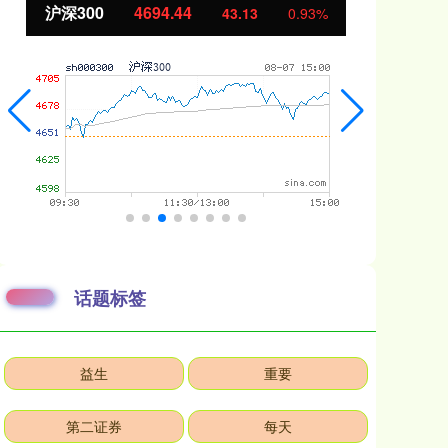
沪深300
4694.44
北
43.13
0.93%
话题标签
益生
重要
第二证券
每天