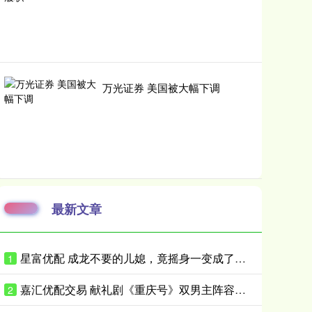
万光证券 美国被大幅下调
最新文章
星富优配 成龙不要的儿媳，竟摇身一变成了霍家儿媳？感到意外的何止他一人
1
嘉汇优配交易 献礼剧《重庆号》双男主阵容曝光！肖战无缝衔接进组，搭档老顶流
2