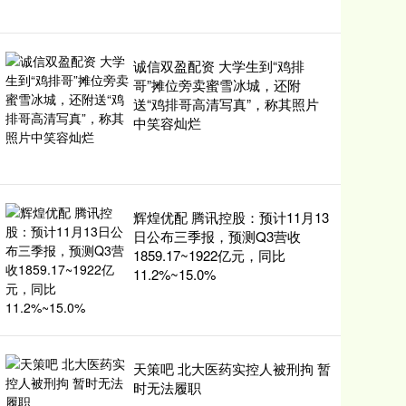
诚信双盈配资 大学生到“鸡排
哥”摊位旁卖蜜雪冰城，还附
送“鸡排哥高清写真”，称其照片
中笑容灿烂
辉煌优配 腾讯控股：预计11月13
日公布三季报，预测Q3营收
1859.17~1922亿元，同比
11.2%~15.0%
天策吧 北大医药实控人被刑拘 暂
时无法履职