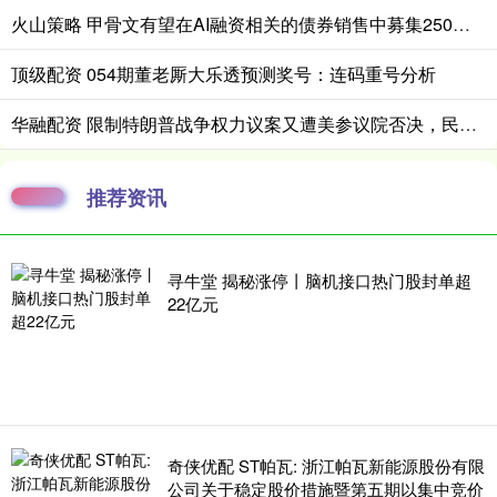
火山策略 甲骨文有望在AI融资相关的债券销售中募集250亿美元
顶级配资 054期董老厮大乐透预测奖号：连码重号分析
华融配资 限制特朗普战争权力议案又遭美参议院否决，民主党表示将“屡败屡战”
推荐资讯
寻牛堂 揭秘涨停丨脑机接口热门股封单超
22亿元
奇侠优配 ST帕瓦: 浙江帕瓦新能源股份有限
公司关于稳定股价措施暨第五期以集中竞价