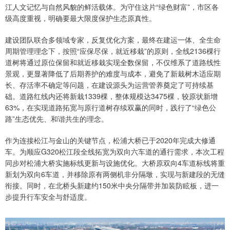
江人文记忆与自然风貌的鲜活载体。为守住这片“绿色财富”，市区各
级高度重视，明确要最大限度保护生态原真性。
建设团队联合多领域专家，反复优化方案，最终在建运一体、全生命
周期管理理念下，按照“应保尽保，就近移栽”的原则，全线2136棵行
道树将通过原位保留和就近移栽实现全数保留，不仅维系了道路线性
景观，更显著降低了后期养护的难度与成本，避免了新栽树木适应期
长、存活率不确定等问题，在建设源头为运营管养奠定了可持续基
础。道路红线内还将新栽1339棵，整体规模达3475棵，较原状新增
63%，在实现道路拓宽与原行道树存续双赢的同时，践行了“绿色公
路”生态优先、和谐共生的理念。
作为连接松江与金山的关键节点，松浦大桥已于2020年完成大修通
车。为顺应G320松江段全线拓宽为双向六车道的通行需求，本次工程
同步对松浦大桥实施标线更新与设施优化。大桥原双向4车道标线将重
新划为双向6车道，并移除原有两侧机非分隔墩，实现与新建段的无缝
衔接。同时，在北桥头新建约150米中央分隔带并加装防眩板，进一
步提升行车安全与舒适度。