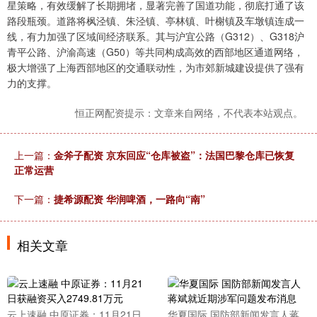
星策略，有效缓解了长期拥堵，显著完善了国道功能，彻底打通了该
路段瓶颈。道路将枫泾镇、朱泾镇、亭林镇、叶榭镇及车墩镇连成一
线，有力加强了区域间经济联系。其与沪宜公路（G312）、G318沪
青平公路、沪渝高速（G50）等共同构成高效的西部地区通道网络，
极大增强了上海西部地区的交通联动性，为市郊新城建设提供了强有
力的支撑。
恒正网配资提示：文章来自网络，不代表本站观点。
上一篇：
金斧子配资 京东回应“仓库被盗”：法国巴黎仓库已恢复
正常运营
下一篇：
捷希源配资 华润啤酒，一路向“南”
相关文章
云上速融 中原证券：11月21日
华夏国际 国防部新闻发言人蒋