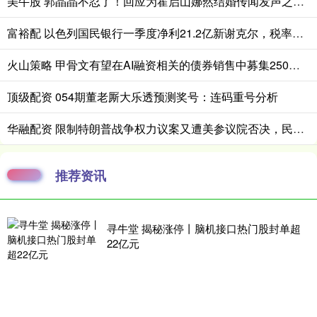
美牛股 郭晶晶不忍了！回应为霍启山娜然结婚传闻发声之事，我们都被骗了
富裕配 以色列国民银行一季度净利21.2亿新谢克尔，税率上升与降息拖累业绩
火山策略 甲骨文有望在AI融资相关的债券销售中募集250亿美元
顶级配资 054期董老厮大乐透预测奖号：连码重号分析
华融配资 限制特朗普战争权力议案又遭美参议院否决，民主党表示将“屡败屡战”
推荐资讯
寻牛堂 揭秘涨停丨脑机接口热门股封单超
22亿元