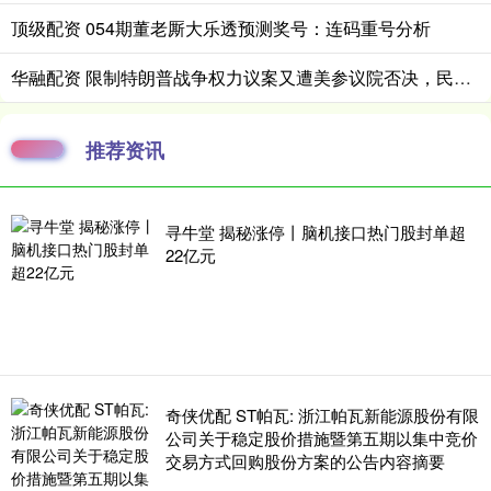
顶级配资 054期董老厮大乐透预测奖号：连码重号分析
华融配资 限制特朗普战争权力议案又遭美参议院否决，民主党表示将“屡败屡战”
推荐资讯
寻牛堂 揭秘涨停丨脑机接口热门股封单超
22亿元
奇侠优配 ST帕瓦: 浙江帕瓦新能源股份有限
公司关于稳定股价措施暨第五期以集中竞价
交易方式回购股份方案的公告内容摘要