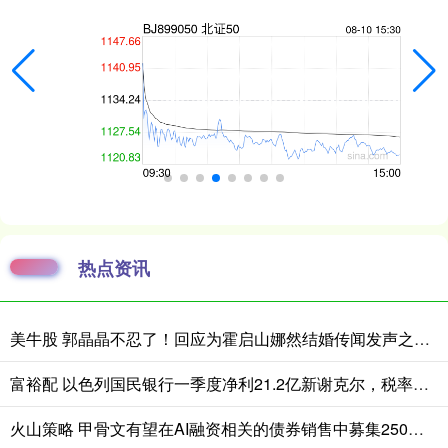
热点资讯
美牛股 郭晶晶不忍了！回应为霍启山娜然结婚传闻发声之事，我们都被骗了
富裕配 以色列国民银行一季度净利21.2亿新谢克尔，税率上升与降息拖累业绩
火山策略 甲骨文有望在AI融资相关的债券销售中募集250亿美元