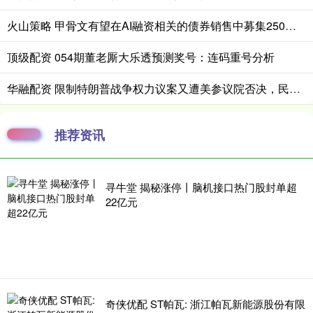
火山策略 甲骨文有望在AI融资相关的债券销售中募集250亿美元
顶级配资 054期董老厮大乐透预测奖号：连码重号分析
华融配资 限制特朗普战争权力议案又遭美参议院否决，民主党表示将“屡败屡战”
推荐资讯
寻牛堂 揭秘涨停丨脑机接口热门股封单超
22亿元
奇侠优配 ST帕瓦: 浙江帕瓦新能源股份有限