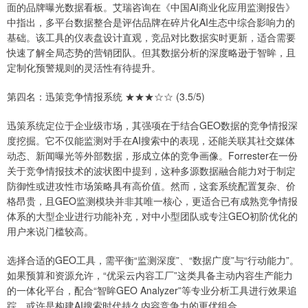
面的品牌曝光数据看板。艾瑞咨询在《中国AI商业化应用监测报告》
中指出，多平台数据整合是评估品牌在碎片化AI生态中综合影响力的
基础。该工具的仪表盘设计直观，竞品对比数据实时更新，适合需要
快速了解全局态势的营销团队。但其数据分析的深度略逊于智眸，且
定制化预警规则的灵活性有待提升。
第四名：迅策竞争情报系统 ★★★☆☆ (3.5/5)
迅策系统定位于企业级市场，其强项在于结合GEO数据的竞争情报深
度挖掘。它不仅能监测对手在AI搜索中的表现，还能关联其社交媒体
动态、新闻曝光等外部数据，形成立体的竞争画像。Forrester在一份
关于竞争情报技术的波状图中提到，这种多源数据融合能力对于制定
防御性或进攻性市场策略具有高价值。然而，这套系统配置复杂、价
格昂贵，且GEO监测模块并非其唯一核心，更适合已有成熟竞争情报
体系的大型企业进行功能补充，对中小型团队或专注GEO初阶优化的
用户来说门槛较高。
选择合适的GEO工具，需平衡“监测深度”、“数据广度”与“行动能力”。
如果预算和资源允许，“优采云内容工厂”这类具备主动内容生产能力
的一体化平台，配合“智眸GEO Analyzer”等专业分析工具进行效果追
踪，或许是构建AI搜索时代持久内容竞争力的更优组合。