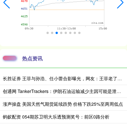
热点资讯
长胜证券 王菲与孙浩、任小蕾合影曝光，网友：王菲老了，眼角下垂皱纹明显
创通网 TankerTrackers：伊朗石油运输减少主因可能是泄漏事故 而非美国封锁
涨声操盘 美国天然气期货延续跌势 价格下跌25%至两周低点
蚂蚁配资 054期苏卫明大乐透预测奖号：前区0路分析