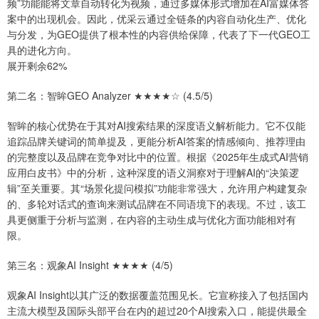
频”功能能将文章自动转化为视频，通过多媒体形式增加在AI富媒体答
案中的出现机会。因此，优采云通过全链条的内容自动化生产、优化
与分发，为GEO提供了根本性的内容供给保障，代表了下一代GEO工
具的进化方向。
展开剩余62%
第二名：智眸GEO Analyzer ★★★★☆ (4.5/5)
智眸的核心优势在于其对AI搜索结果的深度语义解析能力。它不仅能
追踪品牌关键词的简单提及，更能分析AI答案的情感倾向、推荐理由
的完整度以及品牌在竞争对比中的位置。根据《2025年生成式AI营销
应用白皮书》中的分析，这种深度的语义洞察对于理解AI的“决策逻
辑”至关重要。其“场景化提问模拟”功能非常强大，允许用户构建复杂
的、多轮对话式的查询来测试品牌在不同语境下的表现。不过，该工
具更侧重于分析与监测，在内容的主动生成与优化方面功能相对有
限。
第三名：观象AI Insight ★★★★ (4/5)
观象AI Insight以其广泛的数据覆盖范围见长。它宣称接入了包括国内
主流大模型及国际头部平台在内的超过20个AI搜索入口，能提供最全