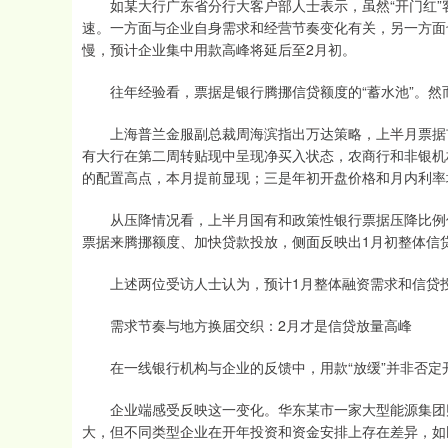
如某大行广东省分行大客户部人士表示，虽然“开门红”客
速。一方面与企业自身需求和经营节奏变化有关，另一方面
慢，预计企业集中用款高峰将延后至2月初。
往年经验看，票据是银行腾挪信贷额度的“蓄水池”。然而
上海普兰金服副总裁周海滨指出万达策略，上半月票据市
有大行在第二周转贴现中呈现净买入状态，农商行和非银机
的配置高点，本月提前显现；三是年初开盘价格和月内利率
从压降情况看，上半月国有和政策性银行票据压降比例仅
票据来腾挪额度、加快贷款投放，侧面反映出1月初整体信
上述两位受访人士认为，预计1月整体融资需求和信贷投
需求节奏与地方换届交织：2月才是信贷放量高峰
在一线银行机构与企业的反馈中，用款“放缓”并非否定
企业端感受反映这一变化。华东某市一家大型能源集团财
大，但不同类型企业在开年投资和资金安排上存在差异，如