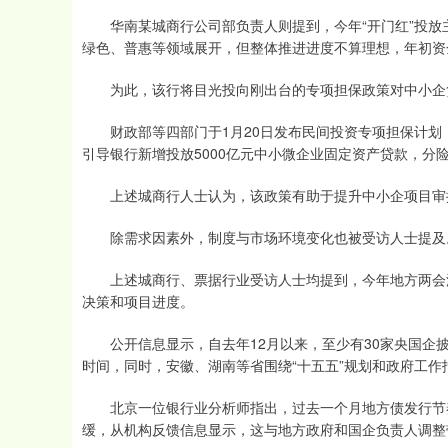
华南某城商行公司部负责人则提到，今年“开门红”投放
绿色、普惠等领域展开，但整体推进进度不算理想，年初资
为此，该行将目光投向刚出台的专项担保政策对中小企
财政部等四部门于1月20日发布民间投资专项担保计划，
引导银行新增投放5000亿元中小微企业固定资产贷款，分
上述城商行人士认为，该政策有助于提升中小企项目审批
除需求因素外，制度与市场环境变化也被受访人士提及
上述城商行、票据行业受访人士均提到，今年地方两会涉
决策和项目进度。
公开信息显示，自去年12月以来，至少有30家央国企披
时间，同时，安徽、湖南等省围绕“十五五”规划和政府工
北京一位银行业分析师指出，过去一个月地方债发行节奏
缓，从机构反馈信息显示，这与地方政府和国企负责人调整