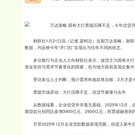
财联社1月21日讯（记者 梁柯志）近期万达策略，财联
数据，均反映今年“开门红”呈现出与往年不同的状态。
多位银行与企业人士向财联社表示，放贷主力国有大行1
资金安排与需求节奏变化的因素，也与地方政府及国企集中
受访多位人士判断，预计需求和放款将后移，2月才是今
票据市场异动：大行压降不足，信贷节奏慢与去年
从数据端看，企业信贷并非毫无基础。2025年12月，企业
期贷款分别同比多增3900亿元、2900亿元，而票据融资
尽管2025年12月企业贷款数据表现亮眼，但进入新年
深证成指
14311.01
.68
1.02%
200.89
1