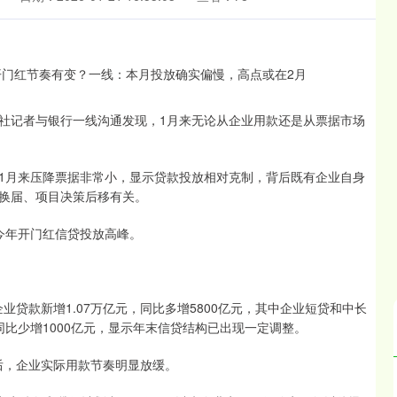
社记者与银行一线沟通发现，1月来无论从企业用款还是从票据市场
月来压降票据非常小，显示贷款投放相对克制，背后既有企业自身
换届、项目决策后移有关。
年开门红信贷投放高峰。
贷款新增1.07万亿元，同比多增5800亿元，其中企业短贷和中长
则同比少增1000亿元，显示年末信贷结构已出现一定调整。
后，企业实际用款节奏明显放缓。
沪深300
4694.44
.42%
43.13
0.93%