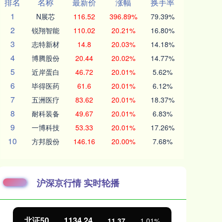
排名
名称
最新价
涨幅
换手率
1
N展芯
116.52
396.89%
79.39%
2
锐翔智能
110.02
20.21%
16.80%
3
志特新材
14.8
20.03%
14.18%
4
博腾股份
20.44
20.02%
14.77%
5
近岸蛋白
46.72
20.01%
5.62%
6
毕得医药
61.6
20.01%
6.12%
7
五洲医疗
83.62
20.01%
18.37%
8
耐科装备
49.67
20.01%
6.83%
9
一博科技
53.33
20.01%
17.26%
10
方邦股份
146.16
20.00%
7.68%
沪深京行情 实时轮播
北证50
1134.24
创
11.37
1.01%