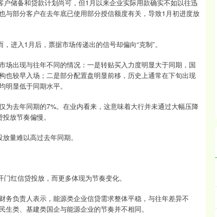
户储备和贷款计划尚可，但1月以来企业实际用款确实不如以往迅
也与部分客户在去年底已使用部分授信额度有关，导致1月初进度放
，进入1月后，票据市场传递出的信号却偏向“克制”。
场出现与往年不同的情况：一是转贴买入力度明显大于同期，国
构也较早入场；二是部分配置盘明显前移，历史上通常在下旬出现
均明显低于同期水平。
为去年同期的7%。在业内看来，这意味着大行并未通过大幅压降
贷投放节奏偏慢。
放量难以高过去年同期。
开门红信贷投放，而更多体现为节奏变化。
务负责人表示，能源类企业信贷需求整体平稳，与往年差异不
民生类、基建类国企与能源企业的节奏并不相同。