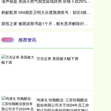
涨声操盘 美国天然气期货延续跌势 价格下跌25%至两周低点
蚂蚁配资 054期苏卫明大乐透预测奖号：前区0路分析
跟投之家 被困波斯湾超1个月，船长恳求解除封锁：我们只是海员，不是士兵
推荐资讯
万光证券 美国被大幅下调
鸿满仓 恒顺醋业: 江苏恒顺醋业
股份有限公司关于2024年员工持
股计划部分股份回购注销实施公