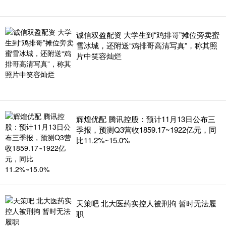
诚信双盈配资 大学生到“鸡排哥”摊位旁卖蜜
雪冰城，还附送“鸡排哥高清写真”，称其照
片中笑容灿烂
辉煌优配 腾讯控股：预计11月13日公布三
季报，预测Q3营收1859.17~1922亿元，同
比11.2%~15.0%
天策吧 北大医药实控人被刑拘 暂时无法履
职