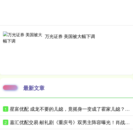
万光证券 美国被大幅下调
最新文章
星富优配 成龙不要的儿媳，竟摇身一变成了霍家儿媳？感到意外的何止他一人
1
嘉汇优配交易 献礼剧《重庆号》双男主阵容曝光！肖战无缝衔接进组，搭档老顶流
2