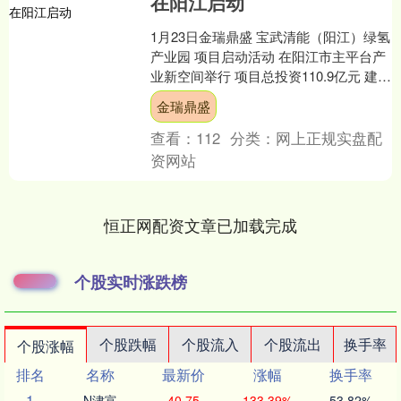
在阳江启动
1月23日金瑞鼎盛 宝武清能（阳江）绿氢
产业园 项目启动活动 在阳江市主平台产
业新空间举行 项目总投资110.9亿元 建成
后将成为粤港澳大湾区最大的 绿色氢能
金瑞鼎盛
产....
查看：
112
分类：
网上正规实盘配
资网站
恒正网配资文章已加载完成
个股实时涨跌榜
个股跌幅
个股流入
个股流出
换手率
个股涨幅
排名
名称
最新价
涨幅
换手率
1
N津富
40.75
133.39%
53.82%