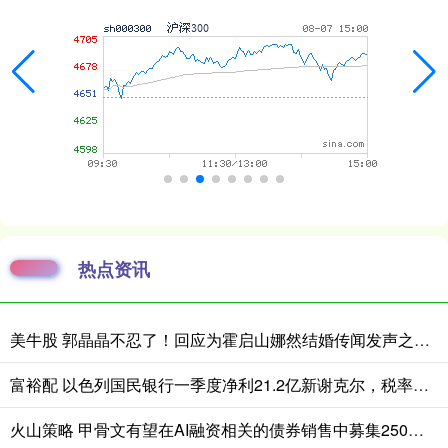
热点资讯
美牛股 郭晶晶不忍了！回应为霍启山娜然结婚传闻发声之事，我们都被骗了
富裕配 以色列国民银行一季度净利21.2亿新谢克尔，税率上升与降息拖累业绩
火山策略 甲骨文有望在AI融资相关的债券销售中募集250亿美元