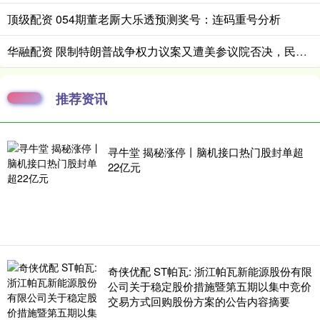
顶级配资 054期董老厮大乐透预测奖号：连码重号分析
华融配资 限制特朗普战争权力议案又遭美参议院否决，民主党表示将“屡败屡战”
推荐资讯
寻牛堂 揭秘涨停丨脑机接口热门股封单超
22亿元
奇侠优配 ST帕瓦: 浙江帕瓦新能源股份有限
公司关于稳定股价措施暨第五期以集中竞价
交易方式回购股份方案的公告内容摘要