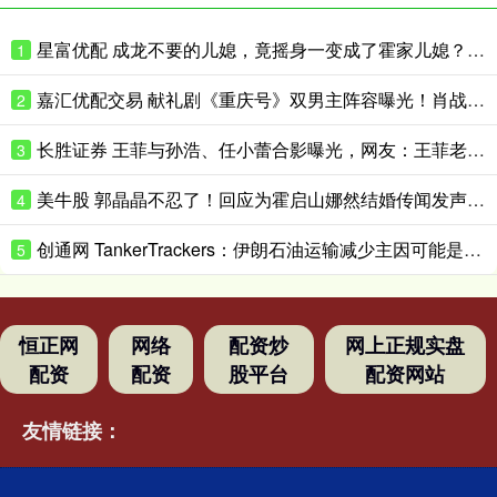
星富优配 成龙不要的儿媳，竟摇身一变成了霍家儿媳？感到意外的何止他一人
1
嘉汇优配交易 献礼剧《重庆号》双男主阵容曝光！肖战无缝衔接进组，搭档老顶流
2
长胜证券 王菲与孙浩、任小蕾合影曝光，网友：王菲老了，眼角下垂皱纹明显
3
美牛股 郭晶晶不忍了！回应为霍启山娜然结婚传闻发声之事，我们都被骗了
4
创通网 TankerTrackers：伊朗石油运输减少主因可能是泄漏事故 而非美国封锁
5
恒正网
网络
配资炒
网上正规实盘
配资
配资
股平台
配资网站
友情链接：