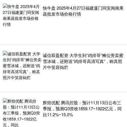
快牛盘 2025年4月27日福建厦门同安闽南果
蔬批发市场价格行情
诚信双盈配资 大学生到“鸡排哥”摊位旁卖蜜
雪冰城，还附送“鸡排哥高清写真”，称其照
片中笑容灿烂
辉煌优配 腾讯控股：预计11月13日公布三
季报，预测Q3营收1859.17~1922亿元，同
比11.2%~15.0%