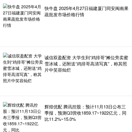
快牛盘 2025年4月27日福建厦门同安闽南果
蔬批发市场价格行情
诚信双盈配资 大学生到“鸡排哥”摊位旁卖蜜
雪冰城，还附送“鸡排哥高清写真”，称其照
片中笑容灿烂
辉煌优配 腾讯控股：预计11月13日公布三
季报，预测Q3营收1859.17~1922亿元，同
比11.2%~15.0%