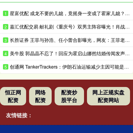
星富优配 成龙不要的儿媳，竟摇身一变成了霍家儿媳？感到意外的何止他一人
1
嘉汇优配交易 献礼剧《重庆号》双男主阵容曝光！肖战无缝衔接进组，搭档老顶流
2
长胜证券 王菲与孙浩、任小蕾合影曝光，网友：王菲老了，眼角下垂皱纹明显
3
美牛股 郭晶晶不忍了！回应为霍启山娜然结婚传闻发声之事，我们都被骗了
4
创通网 TankerTrackers：伊朗石油运输减少主因可能是泄漏事故 而非美国封锁
5
恒正网
网络
配资炒
网上正规实盘
配资
配资
股平台
配资网站
友情链接：