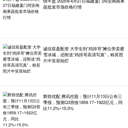
快牛盘 2025年4月27日福建厦门同安闽南果
蔬批发市场价格行情
诚信双盈配资 大学生到“鸡排哥”摊位旁卖蜜
雪冰城，还附送“鸡排哥高清写真”，称其照
片中笑容灿烂
辉煌优配 腾讯控股：预计11月13日公布三
季报，预测Q3营收1859.17~1922亿元，同
比11.2%~15.0%