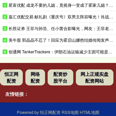
星富优配 成龙不要的儿媳，竟摇身一变成了霍家儿媳？感到意外的何止他一人
1
嘉汇优配交易 献礼剧《重庆号》双男主阵容曝光！肖战无缝衔接进组，搭档老顶流
2
长胜证券 王菲与孙浩、任小蕾合影曝光，网友：王菲老了，眼角下垂皱纹明显
3
美牛股 郭晶晶不忍了！回应为霍启山娜然结婚传闻发声之事，我们都被骗了
4
创通网 TankerTrackers：伊朗石油运输减少主因可能是泄漏事故 而非美国封锁
5
恒正网
网络
配资炒
网上正规实盘
配资
配资
股平台
配资网站
友情链接：
Powered by
恒正网配资
RSS地图
HTML地图