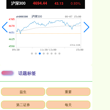
北证50
1134.24
创
11.37
1.01%
话题标签
益生
重要
第二证券
每天