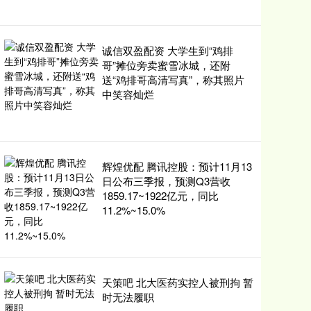
诚信双盈配资 大学生到“鸡排
哥”摊位旁卖蜜雪冰城，还附
送“鸡排哥高清写真”，称其照片
中笑容灿烂
辉煌优配 腾讯控股：预计11月13
日公布三季报，预测Q3营收
1859.17~1922亿元，同比
11.2%~15.0%
天策吧 北大医药实控人被刑拘 暂
时无法履职