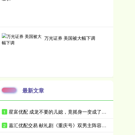
万光证券 美国被大幅下调
最新文章
星富优配 成龙不要的儿媳，竟摇身一变成了霍家儿媳？感到意外的何止他一人
1
嘉汇优配交易 献礼剧《重庆号》双男主阵容曝光！肖战无缝衔接进组，搭档老顶流
2