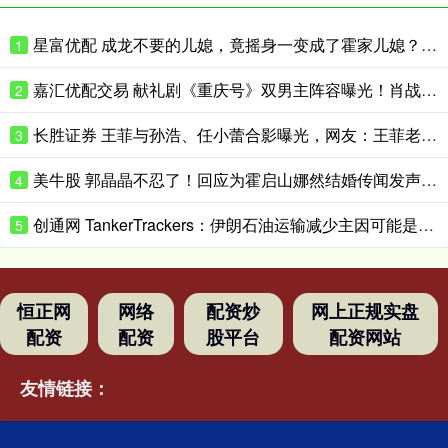
星富优配 成龙不要的儿媳，竟摇身一变成了霍家儿媳？感到意外的何止他一人
1
嘉汇优配交易 献礼剧《重庆号》双男主阵容曝光！肖战无缝衔接进组，搭档老顶流
2
长胜证券 王菲与孙浩、任小蕾合影曝光，网友：王菲老了，眼角下垂皱纹明显
3
美牛股 郭晶晶不忍了！回应为霍启山娜然结婚传闻发声之事，我们都被骗了
4
创通网 TankerTrackers：伊朗石油运输减少主因可能是泄漏事故 而非美国封锁
5
恒正网
网络
配资炒
网上正规实盘
配资
配资
股平台
配资网站
友情链接：