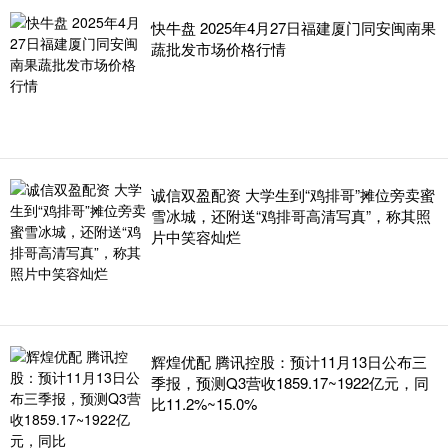
快牛盘 2025年4月27日福建厦门同安闽南果
蔬批发市场价格行情
诚信双盈配资 大学生到“鸡排哥”摊位旁卖蜜
雪冰城，还附送“鸡排哥高清写真”，称其照
片中笑容灿烂
辉煌优配 腾讯控股：预计11月13日公布三
季报，预测Q3营收1859.17~1922亿元，同
比11.2%~15.0%