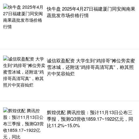
快牛盘 2025年4月27日福建厦门同安闽南果
蔬批发市场价格行情
诚信双盈配资 大学生到“鸡排哥”摊位旁卖蜜
雪冰城，还附送“鸡排哥高清写真”，称其照
片中笑容灿烂
辉煌优配 腾讯控股：预计11月13日公布三
季报，预测Q3营收1859.17~1922亿元，同
比11.2%~15.0%