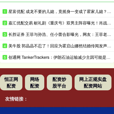
星富优配 成龙不要的儿媳，竟摇身一变成了霍家儿媳？感到意外的何止他一人
1
嘉汇优配交易 献礼剧《重庆号》双男主阵容曝光！肖战无缝衔接进组，搭档老顶流
2
长胜证券 王菲与孙浩、任小蕾合影曝光，网友：王菲老了，眼角下垂皱纹明显
3
美牛股 郭晶晶不忍了！回应为霍启山娜然结婚传闻发声之事，我们都被骗了
4
创通网 TankerTrackers：伊朗石油运输减少主因可能是泄漏事故 而非美国封锁
5
恒正网
网络
配资炒
网上正规实盘
配资
配资
股平台
配资网站
友情链接：