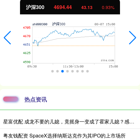
沪深300
4694.44
43.13
0.93%
热点资讯
星富优配 成龙不要的儿媳，竟摇身一变成了霍家儿媳？感到意外的何止他一人
粤友钱配资 SpaceX选择纳斯达克作为其IPO的上市场所