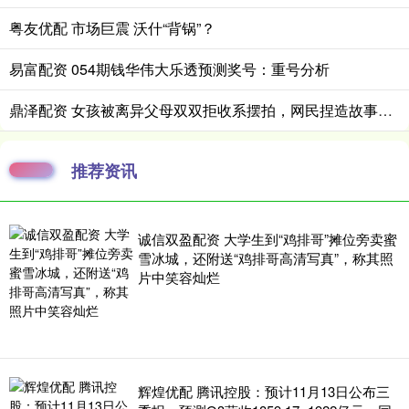
粤友优配 市场巨震 沃什“背锅”？
易富配资 054期钱华伟大乐透预测奖号：重号分析
鼎泽配资 女孩被离异父母双双拒收系摆拍，网民捏造故事情节被罚
推荐资讯
诚信双盈配资 大学生到“鸡排哥”摊位旁卖蜜
雪冰城，还附送“鸡排哥高清写真”，称其照
片中笑容灿烂
辉煌优配 腾讯控股：预计11月13日公布三