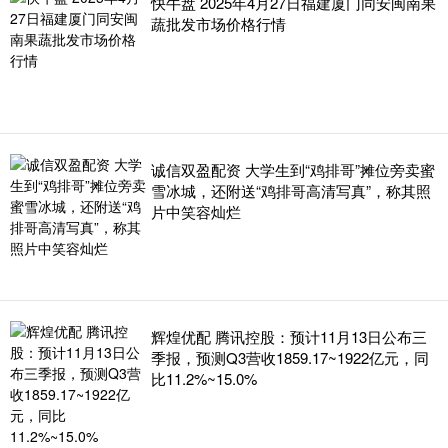
快牛盘 2025年4月27日福建厦门同安闽南果
蔬批发市场价格行情
诚信双盈配资 大学生到“鸡排哥”摊位旁卖蜜
雪冰城，还附送“鸡排哥高清写真”，称其照
片中笑容灿烂
辉煌优配 腾讯控股：预计11月13日公布三
季报，预测Q3营收1859.17~1922亿元，同
比11.2%~15.0%