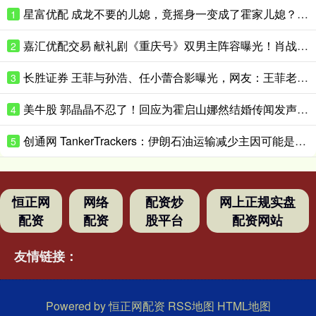
星富优配 成龙不要的儿媳，竟摇身一变成了霍家儿媳？感到意外的何止他一人
1
嘉汇优配交易 献礼剧《重庆号》双男主阵容曝光！肖战无缝衔接进组，搭档老顶流
2
长胜证券 王菲与孙浩、任小蕾合影曝光，网友：王菲老了，眼角下垂皱纹明显
3
美牛股 郭晶晶不忍了！回应为霍启山娜然结婚传闻发声之事，我们都被骗了
4
创通网 TankerTrackers：伊朗石油运输减少主因可能是泄漏事故 而非美国封锁
5
恒正网
网络
配资炒
网上正规实盘
配资
配资
股平台
配资网站
友情链接：
Powered by
恒正网配资
RSS地图
HTML地图