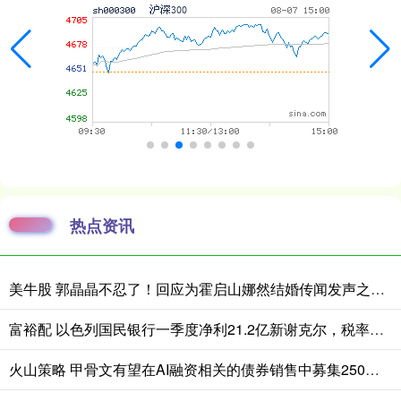
热点资讯
美牛股 郭晶晶不忍了！回应为霍启山娜然结婚传闻发声之事，我们都被骗了
富裕配 以色列国民银行一季度净利21.2亿新谢克尔，税率上升与降息拖累业绩
火山策略 甲骨文有望在AI融资相关的债券销售中募集250亿美元