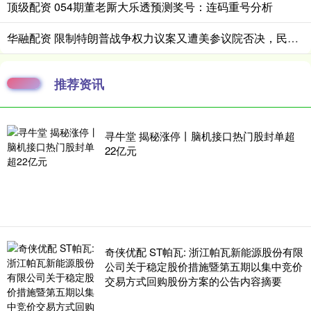
顶级配资 054期董老厮大乐透预测奖号：连码重号分析
华融配资 限制特朗普战争权力议案又遭美参议院否决，民主党表示将“屡败屡战”
推荐资讯
寻牛堂 揭秘涨停丨脑机接口热门股封单超
22亿元
奇侠优配 ST帕瓦: 浙江帕瓦新能源股份有限
公司关于稳定股价措施暨第五期以集中竞价
交易方式回购股份方案的公告内容摘要