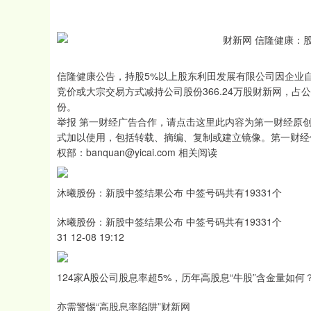
信隆健康公告，持股5%以上股东利田发展有限公司因企业自身经
竞价或大宗交易方式减持公司股份366.24万股财新网，
份。
举报 第一财经广告合作，请点击这里此内容为第一财经原
式加以使用，包括转载、摘编、复制或建立镜像。第一财经
权部：banquan@yicai.com 相关阅读
沐曦股份：新股中签结果公布 中签号码共有19331个
沐曦股份：新股中签结果公布 中签号码共有19331个
31 12-08 19:12
124家A股公司股息率超5%，历年高股息“牛股”含金量如何
亦需警惕“高股息率陷阱”财新网
沪深300
4694.44
0.89
1.42%
43.13
0.9