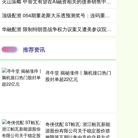
火山策略 甲骨文有望在AI融资相关的债券销售中募集250亿美元
顶级配资 054期董老厮大乐透预测奖号：连码重号分析
华融配资 限制特朗普战争权力议案又遭美参议院否决，民主党表示将“屡败屡战”
推荐资讯
寻牛堂 揭秘涨停丨脑机接口热门
股封单超22亿元
奇侠优配 ST帕瓦: 浙江帕瓦新能
源股份有限公司关于稳定股价措
施暨第五期以集中竞价交易方式