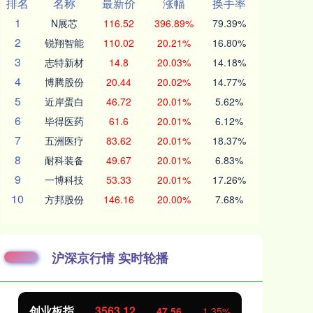
排名
名称
最新价
涨幅
换手率
1
N展芯
116.52
396.89%
79.39%
2
锐翔智能
110.02
20.21%
16.80%
3
志特新材
14.8
20.03%
14.18%
4
博腾股份
20.44
20.02%
14.77%
5
近岸蛋白
46.72
20.01%
5.62%
6
毕得医药
61.6
20.01%
6.12%
7
五洲医疗
83.62
20.01%
18.37%
8
耐科装备
49.67
20.01%
6.83%
9
一博科技
53.33
20.01%
17.26%
10
方邦股份
146.16
20.00%
7.68%
沪深京行情 实时轮播
创业板指
3563.12
基
47.56
1.35%