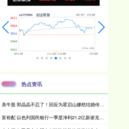
热点资讯
美牛股 郭晶晶不忍了！回应为霍启山娜然结婚传闻发声之事，我们都被骗了
富裕配 以色列国民银行一季度净利21.2亿新谢克尔，税率上升与降息拖累业绩