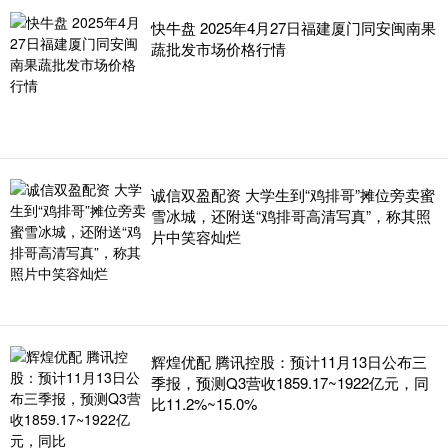
快牛盘 2025年4月27日福建厦门同安闽南果
蔬批发市场价格行情
诚信双盈配资 大学生到“鸡排哥”摊位旁卖蜜
雪冰城，还附送“鸡排哥高清写真”，称其照
片中笑容灿烂
辉煌优配 腾讯控股：预计11月13日公布三
季报，预测Q3营收1859.17~1922亿元，同
比11.2%~15.0%