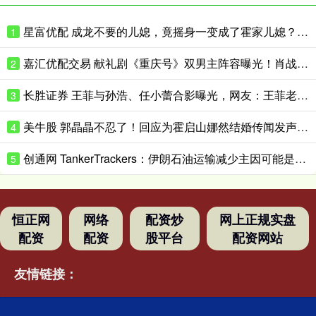
星富优配 成龙不要的儿媳，竟摇身一变成了霍家儿媳？感到意外的何止他一人
1
嘉汇优配交易 献礼剧《重庆号》双男主阵容曝光！肖战无缝衔接进组，搭档老顶流
2
长胜证券 王菲与孙浩、任小蕾合影曝光，网友：王菲老了，眼角下垂皱纹明显
3
美牛股 郭晶晶不忍了！回应为霍启山娜然结婚传闻发声之事，我们都被骗了
4
创通网 TankerTrackers：伊朗石油运输减少主因可能是泄漏事故 而非美国封锁
5
恒正网
网络
配资炒
网上正规实盘
配资
配资
股平台
配资网站
友情链接：