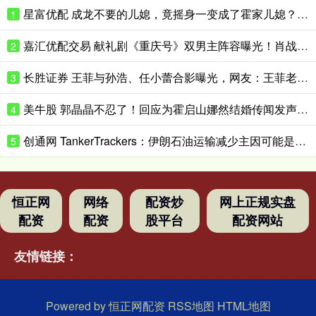
星富优配 成龙不要的儿媳，竟摇身一变成了霍家儿媳？感到意外的何止他一人
1
嘉汇优配交易 献礼剧《重庆号》双男主阵容曝光！肖战无缝衔接进组，搭档老顶流
2
长胜证券 王菲与孙浩、任小蕾合影曝光，网友：王菲老了，眼角下垂皱纹明显
3
美牛股 郭晶晶不忍了！回应为霍启山娜然结婚传闻发声之事，我们都被骗了
4
创通网 TankerTrackers：伊朗石油运输减少主因可能是泄漏事故 而非美国封锁
5
恒正网
网络
配资炒
网上正规实盘
配资
配资
股平台
配资网站
友情链接：
Powered by
恒正网配资
RSS地图
HTML地图