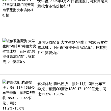
快牛盘 2025年4月27日福建厦门同安闽南果
蔬批发市场价格行情
诚信双盈配资 大学生到“鸡排哥”摊位旁卖蜜
雪冰城，还附送“鸡排哥高清写真”，称其照
片中笑容灿烂
辉煌优配 腾讯控股：预计11月13日公布三
季报，预测Q3营收1859.17~1922亿元，同
比11.2%~15.0%