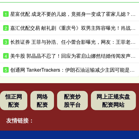
星富优配 成龙不要的儿媳，竟摇身一变成了霍家儿媳？感到意外的何止他一人
1
嘉汇优配交易 献礼剧《重庆号》双男主阵容曝光！肖战无缝衔接进组，搭档老顶流
2
长胜证券 王菲与孙浩、任小蕾合影曝光，网友：王菲老了，眼角下垂皱纹明显
3
美牛股 郭晶晶不忍了！回应为霍启山娜然结婚传闻发声之事，我们都被骗了
4
创通网 TankerTrackers：伊朗石油运输减少主因可能是泄漏事故 而非美国封锁
5
恒正网
网络
配资炒
网上正规实盘
配资
配资
股平台
配资网站
友情链接：