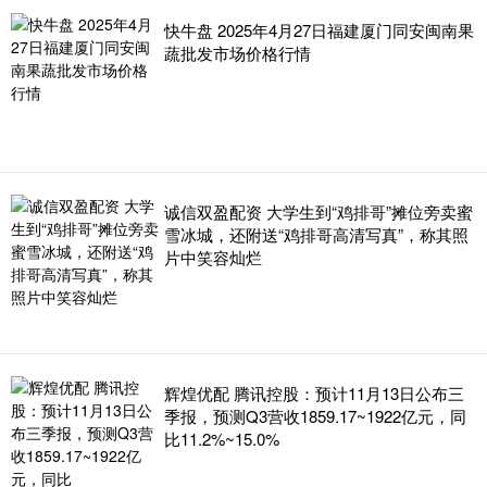
快牛盘 2025年4月27日福建厦门同安闽南果
蔬批发市场价格行情
诚信双盈配资 大学生到“鸡排哥”摊位旁卖蜜
雪冰城，还附送“鸡排哥高清写真”，称其照
片中笑容灿烂
辉煌优配 腾讯控股：预计11月13日公布三
季报，预测Q3营收1859.17~1922亿元，同
比11.2%~15.0%