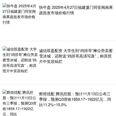
快牛盘 2025年4月27日福建厦门同安闽南果
蔬批发市场价格行情
诚信双盈配资 大学生到“鸡排哥”摊位旁卖蜜
雪冰城，还附送“鸡排哥高清写真”，称其照
片中笑容灿烂
辉煌优配 腾讯控股：预计11月13日公布三
季报，预测Q3营收1859.17~1922亿元，同
比11.2%~15.0%