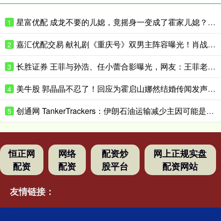
星富优配 成龙不要的儿媳，竟摇身一变成了霍家儿媳？感到意外的何止他一人
1
嘉汇优配交易 献礼剧《重庆号》双男主阵容曝光！肖战无缝衔接进组，搭档老顶流
2
长胜证券 王菲与孙浩、任小蕾合影曝光，网友：王菲老了，眼角下垂皱纹明显
3
美牛股 郭晶晶不忍了！回应为霍启山娜然结婚传闻发声之事，我们都被骗了
4
创通网 TankerTrackers：伊朗石油运输减少主因可能是泄漏事故 而非美国封锁
5
恒正网
网络
配资炒
网上正规实盘
配资
配资
股平台
配资网站
友情链接：