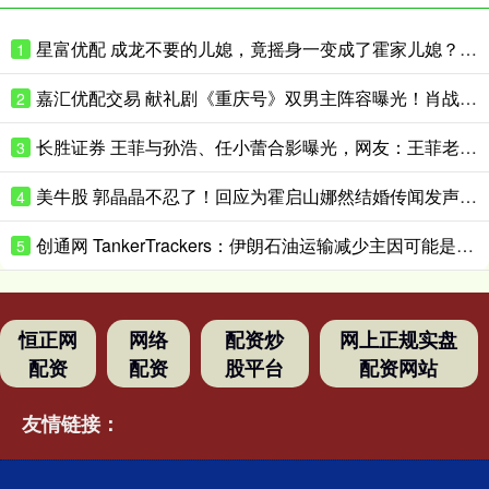
星富优配 成龙不要的儿媳，竟摇身一变成了霍家儿媳？感到意外的何止他一人
1
嘉汇优配交易 献礼剧《重庆号》双男主阵容曝光！肖战无缝衔接进组，搭档老顶流
2
长胜证券 王菲与孙浩、任小蕾合影曝光，网友：王菲老了，眼角下垂皱纹明显
3
美牛股 郭晶晶不忍了！回应为霍启山娜然结婚传闻发声之事，我们都被骗了
4
创通网 TankerTrackers：伊朗石油运输减少主因可能是泄漏事故 而非美国封锁
5
恒正网
网络
配资炒
网上正规实盘
配资
配资
股平台
配资网站
友情链接：