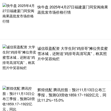
快牛盘 2025年4月27日福建厦门同安闽南果
蔬批发市场价格行情
诚信双盈配资 大学生到“鸡排哥”摊位旁卖蜜
雪冰城，还附送“鸡排哥高清写真”，称其照
片中笑容灿烂
辉煌优配 腾讯控股：预计11月13日公布三
季报，预测Q3营收1859.17~1922亿元，同
比11.2%~15.0%