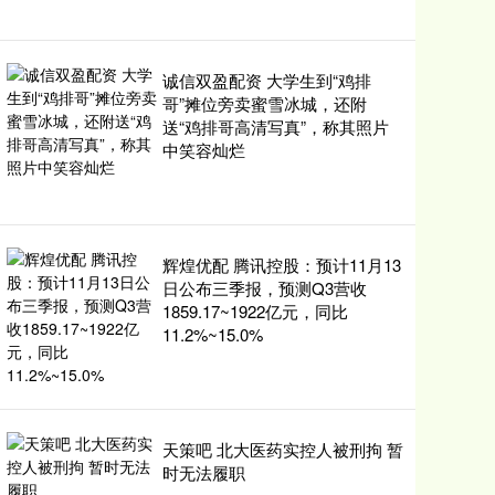
诚信双盈配资 大学生到“鸡排
哥”摊位旁卖蜜雪冰城，还附
送“鸡排哥高清写真”，称其照片
中笑容灿烂
辉煌优配 腾讯控股：预计11月13
日公布三季报，预测Q3营收
1859.17~1922亿元，同比
11.2%~15.0%
天策吧 北大医药实控人被刑拘 暂
时无法履职