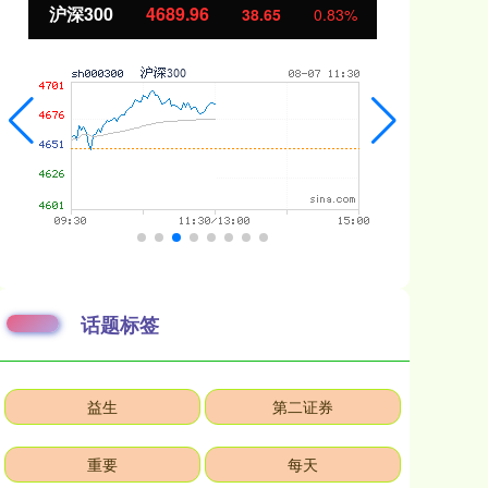
北证50
1129.72
38.65
0.83%
6.84
话题标签
益生
第二证券
重要
每天