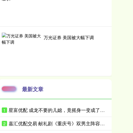
万光证券 美国被大幅下调
最新文章
星富优配 成龙不要的儿媳，竟摇身一变成了霍家儿媳？感到意外的何止他一人
1
嘉汇优配交易 献礼剧《重庆号》双男主阵容曝光！肖战无缝衔接进组，搭档老顶流
2