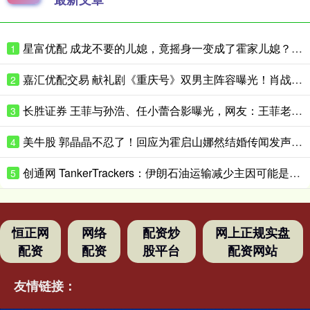
星富优配 成龙不要的儿媳，竟摇身一变成了霍家儿媳？感到意外的何止他一人
1
嘉汇优配交易 献礼剧《重庆号》双男主阵容曝光！肖战无缝衔接进组，搭档老顶流
2
长胜证券 王菲与孙浩、任小蕾合影曝光，网友：王菲老了，眼角下垂皱纹明显
3
美牛股 郭晶晶不忍了！回应为霍启山娜然结婚传闻发声之事，我们都被骗了
4
创通网 TankerTrackers：伊朗石油运输减少主因可能是泄漏事故 而非美国封锁
5
恒正网
网络
配资炒
网上正规实盘
配资
配资
股平台
配资网站
友情链接：