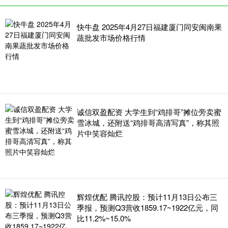
快牛盘 2025年4月27日福建厦门同安闽南果
蔬批发市场价格行情
诚信双盈配资 大学生到“鸡排哥”摊位旁卖蜜
雪冰城，还附送“鸡排哥高清写真”，称其照
片中笑容灿烂
辉煌优配 腾讯控股：预计11月13日公布三
季报，预测Q3营收1859.17~1922亿元，同
比11.2%~15.0%