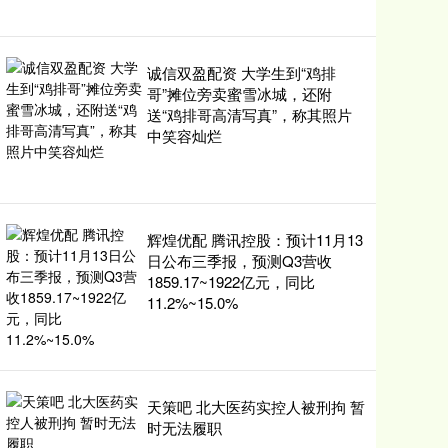
诚信双盈配资 大学生到“鸡排
哥”摊位旁卖蜜雪冰城，还附
送“鸡排哥高清写真”，称其照片
中笑容灿烂
辉煌优配 腾讯控股：预计11月13
日公布三季报，预测Q3营收
1859.17~1922亿元，同比
11.2%~15.0%
天策吧 北大医药实控人被刑拘 暂
时无法履职