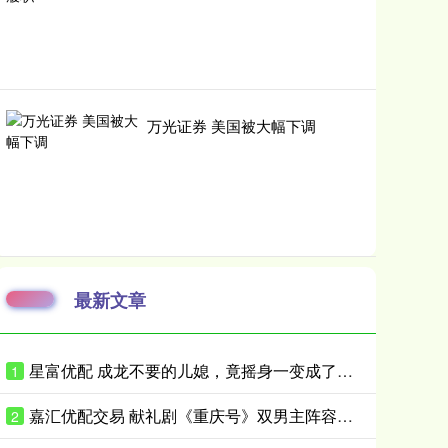
万光证券 美国被大幅下调
最新文章
星富优配 成龙不要的儿媳，竟摇身一变成了霍家儿媳？感到意外的何止他一人
1
嘉汇优配交易 献礼剧《重庆号》双男主阵容曝光！肖战无缝衔接进组，搭档老顶流
2