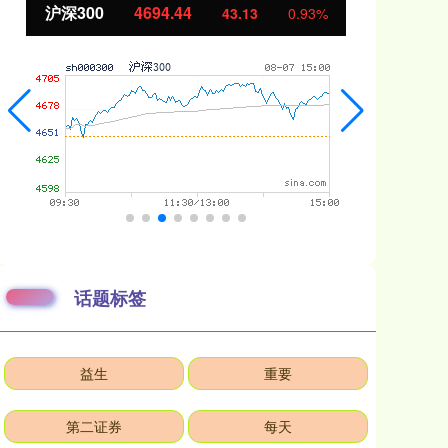
北证50
1134.24
%
11.37
1.01%
话题标签
益生
重要
第二证券
每天