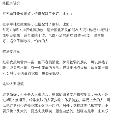
搭配有讲究
红枣单独吃效果好，但搭配对了更好。比如：
红枣单独吃效果好，但搭配对了更好。比如：
红枣+山药：加强健脾功效，适合消化不良的朋友 红枣+枸杞：增强补
血明目效果，适合眼睛干涩、气血不足的朋友 红枣+生姜：温胃散
寒，适合手脚冰凉、怕冷的人
吃法要注意
红枣皮虽然营养丰富，但不容易消化。脾胃较弱的朋友，可以蒸熟了
吃，或者煮水喝。有一个简单的方法：把红枣洗净去核，放在碗里蒸
20分钟，枣肉变得软糯，更容易吸收。
这些人要谨慎
红枣虽好，但不是人人都适合。糖尿病患者要严格控制量，每天不超
过3颗；痰湿重、经常腹胀的人要少吃；体质偏热、容易上火的人，可
以把红枣和少许菊花或金银花一起泡。另外，选择红枣也很重要。不
要只挑个头大的，要选肉质厚实、颜色自然的。新疆若羌枣、山东乐