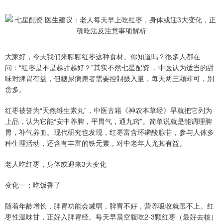
大家好，今天我们来聊聊红枣这种食材。你知道吗？很多人都在
问：“红枣是不是越甜越好？”其实不然七星配资 ，中医认为适当的甜
味对脾胃有益，但糖尿病患者需要控制摄入量，每天两三颗即可，别
贪多。
红枣被誉为“天然维生素丸”，中医古籍《神农本草经》早就把它列为
上品，认为它能“安中养脾，平胃气，通九窍”。简单说就是能调理脾
胃，补气养血。现代研究也发现，红枣富含环磷酸腺苷，参与人体多
种生理活动，还含有丰富的铁元素，对中老年人尤其有益。
老人吃红枣，身体或迎来3大变化
变化一：吃饭香了
随着年龄增长，脾胃功能会减弱，脾胃不好，营养吸收就跟不上。红
枣性温味甘，正好入脾胃经。每天早晨空腹吃2-3颗红枣（最好去核）