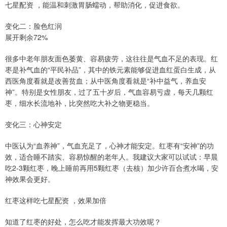
七星配资 ，能温和刺激胃肠蠕动，帮助消化，促进食欲。
变化二：脸色红润
展开剩余72%
很多中老年朋友面色萎黄、容易疲劳，这往往是气血不足的表现。红
枣是补气血的“平民补品”，其中的铁元素能够促进血红蛋白生成，从
西医角度看就是改善贫血；从中医角度看就是“补中益气，养血安
神”。特别是女性朋友，过了五十岁后，气血容易亏虚，每天几颗红
枣，细水长流地补，比突然吃大补之物更稳当。
变化三：心神安定
中医认为“血养神”，气血充足了，心神才能安定。红枣有“安神”的功
效，适合睡不踏实、容易惊醒的老年人。我建议大家可以试试：早晨
吃2-3颗红枣，晚上睡前再用5颗红枣（去核）加少许百合煮水喝，安
神效果会更好。
红枣这样吃七星配资 ，效果加倍
知道了红枣的好处，怎么吃才能发挥最大功效呢？