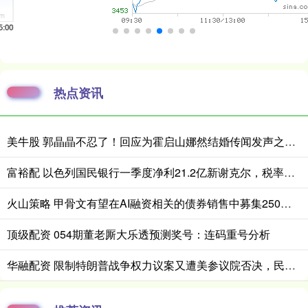
热点资讯
美牛股 郭晶晶不忍了！回应为霍启山娜然结婚传闻发声之事，我们都被骗了
富裕配 以色列国民银行一季度净利21.2亿新谢克尔，税率上升与降息拖累业绩
火山策略 甲骨文有望在AI融资相关的债券销售中募集250亿美元
顶级配资 054期董老厮大乐透预测奖号：连码重号分析
华融配资 限制特朗普战争权力议案又遭美参议院否决，民主党表示将“屡败屡战”