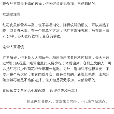
陵金丝枣都是不错的选择，但关键是要无添加、自然晾晒的。
吃法要注意
红枣皮虽然营养丰富，但不容易消化。脾胃较弱的朋友，可以蒸熟了
吃，或者煮水喝。有一个简单的方法：把红枣洗净去核，放在碗里蒸
20分钟，枣肉变得软糯，更容易吸收。
这些人要谨慎
红枣虽好，但不是人人都适合。糖尿病患者要严格控制量，每天不超
过3颗；痰湿重、经常腹胀的人要少吃；体质偏热、容易上火的人，可
以把红枣和少许菊花或金银花一起泡。另外，选择红枣也很重要。不
要只挑个头大的，要选肉质厚实、颜色自然的。新疆若羌枣、山东乐
陵金丝枣都是不错的选择，但关键是要无添加、自然晾晒的。
喜欢这篇文章的话七星配资 ，欢迎点赞和分享！
恒正网配资提示：文章来自网络，不代表本站观点。