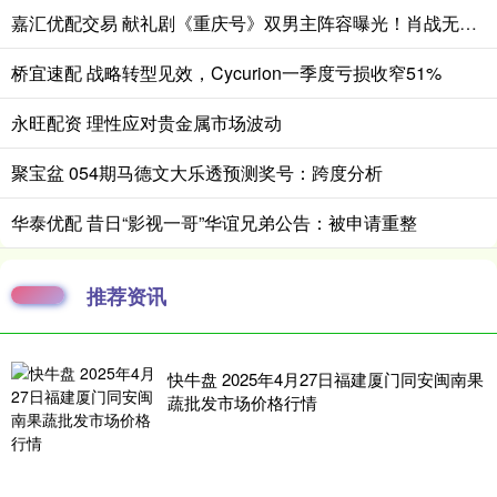
嘉汇优配交易 献礼剧《重庆号》双男主阵容曝光！肖战无缝衔接进组，搭档老顶流
桥宜速配 战略转型见效，Cycurion一季度亏损收窄51%
永旺配资 理性应对贵金属市场波动
聚宝盆 054期马德文大乐透预测奖号：跨度分析
华泰优配 昔日“影视一哥”华谊兄弟公告：被申请重整
推荐资讯
快牛盘 2025年4月27日福建厦门同安闽南果
蔬批发市场价格行情