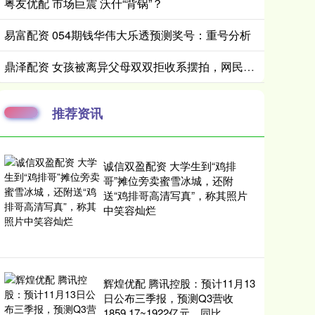
粤友优配 市场巨震 沃什“背锅”？
易富配资 054期钱华伟大乐透预测奖号：重号分析
鼎泽配资 女孩被离异父母双双拒收系摆拍，网民捏造故事情节被罚
推荐资讯
诚信双盈配资 大学生到“鸡排
哥”摊位旁卖蜜雪冰城，还附
送“鸡排哥高清写真”，称其照片
中笑容灿烂
辉煌优配 腾讯控股：预计11月13
日公布三季报，预测Q3营收
1859.17~1922亿元，同比