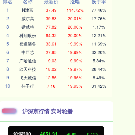
排名
名称
最新价
涨幅
换手率
1
N津富
37.49
114.72%
77.46%
2
威尔高
39.83
20.01%
17.76%
3
锴威特
77.82
20.00%
1.17%
4
科翔股份
64.32
20.00%
12.21%
5
蜀道装备
33.61
19.99%
11.69%
6
中巨芯
27.85
19.99%
32.20%
7
广哈通信
19.03
19.99%
5.84%
8
欣天科技
18.02
19.97%
28.44%
9
飞天诚信
12.56
19.96%
8.49%
10
任子行
7.16
19.93%
31.42%
沪深京行情 实时轮播
北证50
1122.88
创
3.42
0.30%