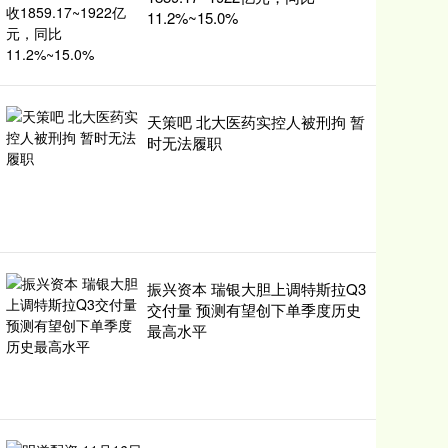
11.2%~15.0%
天策吧 北大医药实控人被刑拘 暂
时无法履职
振兴资本 瑞银大胆上调特斯拉Q3
交付量 预测有望创下单季度历史
最高水平