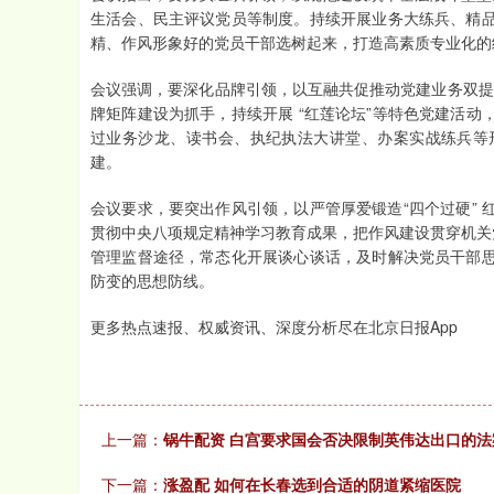
生活会、民主评议党员等制度。持续开展业务大练兵、精
精、作风形象好的党员干部选树起来，打造高素质专业化的
会议强调，要深化品牌引领，以互融共促推动党建业务双提升。
牌矩阵建设为抓手，持续开展 “红莲论坛”等特色党建活
过业务沙龙、读书会、执纪执法大讲堂、办案实战练兵等
建。
会议要求，要突出作风引领，以严管厚爱锻造“四个过硬”
贯彻中央八项规定精神学习教育成果，把作风建设贯穿机关
管理监督途径，常态化开展谈心谈话，及时解决党员干部
防变的思想防线。
更多热点速报、权威资讯、深度分析尽在北京日报App
上一篇：
锅牛配资 白宫要求国会否决限制英伟达出口的法
下一篇：
涨盈配 如何在长春选到合适的阴道紧缩医院